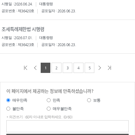
시행일 : 2026.06.24.
대통령령
공포번호 : 제36420호
공포일자 : 2026.06.23.
조세특례제한법 시행령
시행일 : 2026.07.01.
대통령령
공포번호 : 제36423호
공포일자 : 2026.06.23.
1
2
3
4
5
이 페이지에서 제공하는 정보에 만족하셨습니까?
매우만족
만족
보통
불만족
매우불만족
* 의견쓰기 : 60자 이내로 입력하세요. (0/60)
의견
쓰기