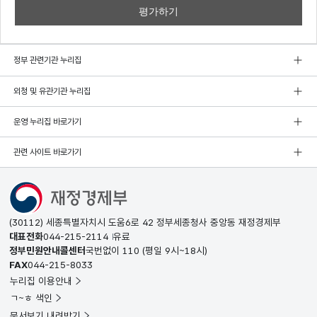
정부 관련기관 누리집
외청 및 유관기관 누리집
운영 누리집 바로가기
관련 사이트 바로가기
(30112) 세종특별자치시 도움6로 42 정부세종청사 중앙동 재정경제부
대표전화
044-215-2114
유료
정부민원안내콜센터
국번없이
110
(평일 9시~18시)
FAX
044-215-8033
누리집 이용안내
ㄱ~ㅎ 색인
문서보기 내려받기