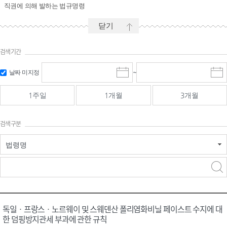
직권에 의해 발하는 법규명령
닫기
검색기간
시작일 입
마감일 입
날짜 미지정
~
시
마
력 및 선택
력 및 선택
작
감
일
일
1주일
1개월
3개월
선
선
택
택
달
달
검색구분
력
력
법령명
검색
검색
어 입력
구분 선택
독일ㆍ프랑스ㆍ노르웨이 및 스웨덴산 폴리염화비닐 페이스트 수지에 대
한 덤핑방지관세 부과에 관한 규칙