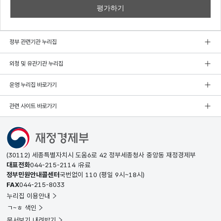
정부 관련기관 누리집
외청 및 유관기관 누리집
운영 누리집 바로가기
관련 사이트 바로가기
(30112) 세종특별자치시 도움6로 42 정부세종청사 중앙동 재정경제부
대표전화
044-215-2114
유료
정부민원안내콜센터
국번없이
110
(평일 9시~18시)
FAX
044-215-8033
누리집 이용안내
ㄱ~ㅎ 색인
문서보기 내려받기