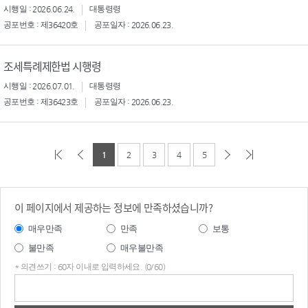
시행일 : 2026.06.24.
대통령령
공포번호 : 제36420호
공포일자 : 2026.06.23.
조세특례제한법 시행령
시행일 : 2026.07.01.
대통령령
공포번호 : 제36423호
공포일자 : 2026.06.23.
1
2
3
4
5
이 페이지에서 제공하는 정보에 만족하셨습니까?
매우만족
만족
보통
불만족
매우불만족
* 의견쓰기 : 60자 이내로 입력하세요. (0/60)
의견
쓰기