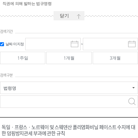
직권에 의해 발하는 법규명령
닫기
검색기간
시작일 입
마감일 입
날짜 미지정
~
시
마
력 및 선택
력 및 선택
작
감
일
일
1주일
1개월
3개월
선
선
택
택
달
달
검색구분
력
력
법령명
검색
검색
어 입력
구분 선택
독일ㆍ프랑스ㆍ노르웨이 및 스웨덴산 폴리염화비닐 페이스트 수지에 대
한 덤핑방지관세 부과에 관한 규칙