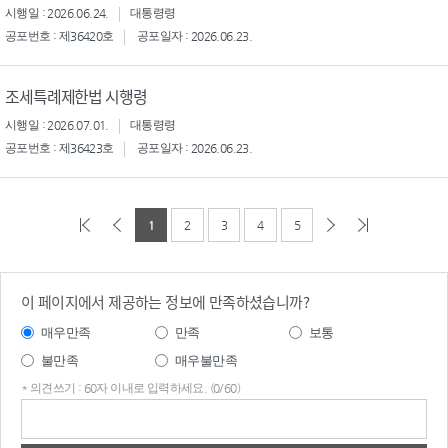
시행일 : 2026.06.24.
대통령령
공포번호 : 제36420호
공포일자 : 2026.06.23.
조세특례제한법 시행령
시행일 : 2026.07.01.
대통령령
공포번호 : 제36423호
공포일자 : 2026.06.23.
1
2
3
4
5
이 페이지에서 제공하는 정보에 만족하셨습니까?
매우만족
만족
보통
불만족
매우불만족
* 의견쓰기 : 60자 이내로 입력하세요. (0/60)
의견
쓰기