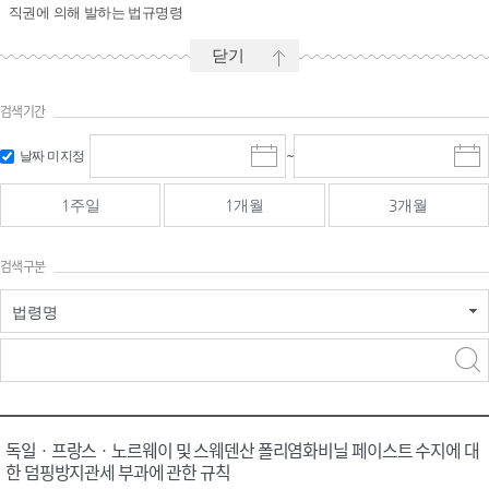
직권에 의해 발하는 법규명령
닫기
검색기간
시작일 입
마감일 입
날짜 미지정
~
시
마
력 및 선택
력 및 선택
작
감
일
일
1주일
1개월
3개월
선
선
택
택
달
달
검색구분
력
력
법령명
검색
검색
어 입력
구분 선택
독일ㆍ프랑스ㆍ노르웨이 및 스웨덴산 폴리염화비닐 페이스트 수지에 대
한 덤핑방지관세 부과에 관한 규칙