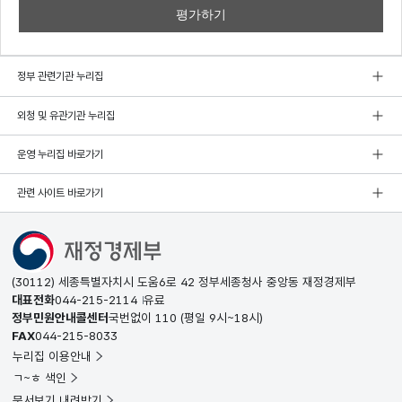
정부 관련기관 누리집
외청 및 유관기관 누리집
운영 누리집 바로가기
관련 사이트 바로가기
(30112) 세종특별자치시 도움6로 42 정부세종청사 중앙동 재정경제부
대표전화
044-215-2114
유료
정부민원안내콜센터
국번없이
110
(평일 9시~18시)
FAX
044-215-8033
누리집 이용안내
ㄱ~ㅎ 색인
문서보기 내려받기