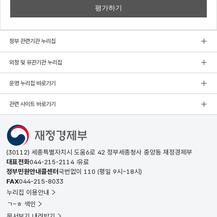
정부 관련기관 누리집
외청 및 유관기관 누리집
운영 누리집 바로가기
관련 사이트 바로가기
(30112) 세종특별자치시 도움6로 42 정부세종청사 중앙동 재정경제부
대표전화
044-215-2114
유료
정부민원안내콜센터
국번없이
110
(평일 9시~18시)
FAX
044-215-8033
누리집 이용안내
ㄱ~ㅎ 색인
문서보기 내려받기