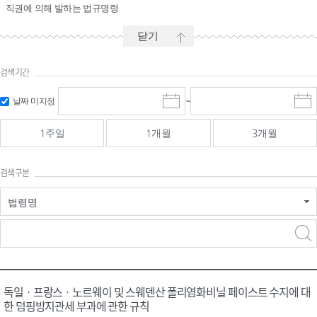
직권에 의해 발하는 법규명령
닫기
검색기간
시작일 입
마감일 입
날짜 미지정
~
시
마
력 및 선택
력 및 선택
작
감
일
일
1주일
1개월
3개월
선
선
택
택
달
달
검색구분
력
력
법령명
검색
검색
어 입력
구분 선택
독일ㆍ프랑스ㆍ노르웨이 및 스웨덴산 폴리염화비닐 페이스트 수지에 대
한 덤핑방지관세 부과에 관한 규칙