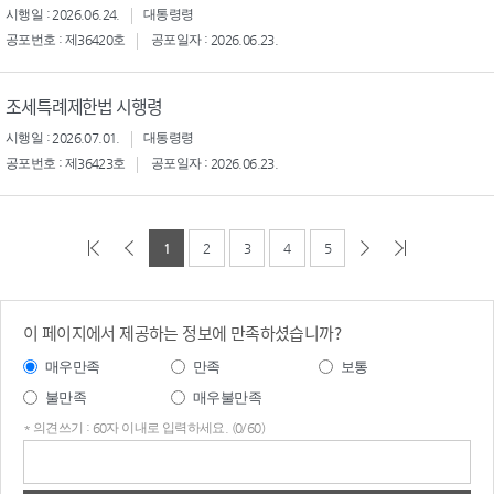
시행일 : 2026.06.24.
대통령령
공포번호 : 제36420호
공포일자 : 2026.06.23.
조세특례제한법 시행령
시행일 : 2026.07.01.
대통령령
공포번호 : 제36423호
공포일자 : 2026.06.23.
1
2
3
4
5
이 페이지에서 제공하는 정보에 만족하셨습니까?
매우만족
만족
보통
불만족
매우불만족
* 의견쓰기 : 60자 이내로 입력하세요. (0/60)
의견
쓰기