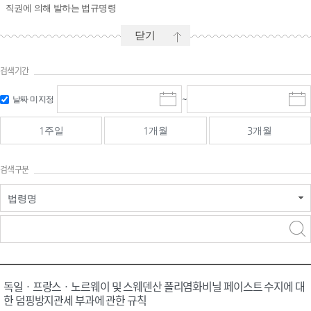
직권에 의해 발하는 법규명령
닫기
검색기간
시작일 입
마감일 입
날짜 미지정
~
시
마
력 및 선택
력 및 선택
작
감
일
일
1주일
1개월
3개월
선
선
택
택
달
달
검색구분
력
력
법령명
검색
검색
어 입력
구분 선택
독일ㆍ프랑스ㆍ노르웨이 및 스웨덴산 폴리염화비닐 페이스트 수지에 대
한 덤핑방지관세 부과에 관한 규칙