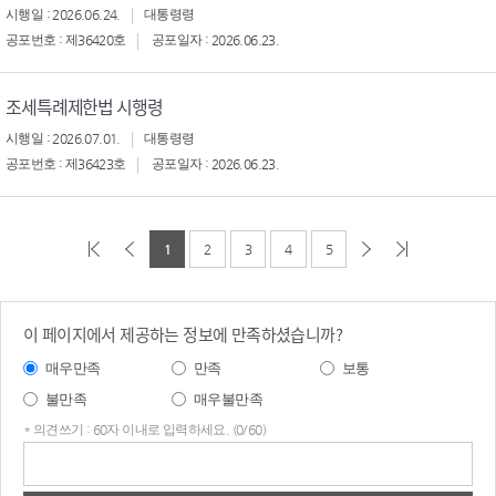
시행일 : 2026.06.24.
대통령령
공포번호 : 제36420호
공포일자 : 2026.06.23.
조세특례제한법 시행령
시행일 : 2026.07.01.
대통령령
공포번호 : 제36423호
공포일자 : 2026.06.23.
1
2
3
4
5
이 페이지에서 제공하는 정보에 만족하셨습니까?
매우만족
만족
보통
불만족
매우불만족
* 의견쓰기 : 60자 이내로 입력하세요. (0/60)
의견
쓰기