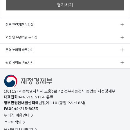
정부 관련기관 누리집
외청 및 유관기관 누리집
운영 누리집 바로가기
관련 사이트 바로가기
(30112) 세종특별자치시 도움6로 42 정부세종청사 중앙동 재정경제부
대표전화
044-215-2114
유료
정부민원안내콜센터
국번없이
110
(평일 9시~18시)
FAX
044-215-8033
누리집 이용안내
ㄱ~ㅎ 색인
문서보기 내려받기