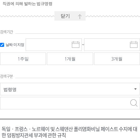
직권에 의해 발하는 법규명령
닫기
검색기간
시작일 입
마감일 입
날짜 미지정
~
시
마
력 및 선택
력 및 선택
작
감
일
일
1주일
1개월
3개월
선
선
택
택
달
달
검색구분
력
력
법령명
검색
검색
어 입력
구분 선택
독일ㆍ프랑스ㆍ노르웨이 및 스웨덴산 폴리염화비닐 페이스트 수지에 대
한 덤핑방지관세 부과에 관한 규칙