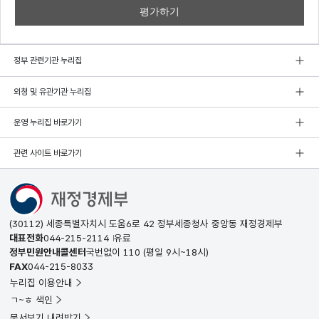
정부 관련기관 누리집
외청 및 유관기관 누리집
운영 누리집 바로가기
관련 사이트 바로가기
(30112) 세종특별자치시 도움6로 42 정부세종청사 중앙동 재정경제부
대표전화
044-215-2114
유료
정부민원안내콜센터
국번없이
110
(평일 9시~18시)
FAX
044-215-8033
누리집 이용안내
ㄱ~ㅎ 색인
문서보기 내려받기