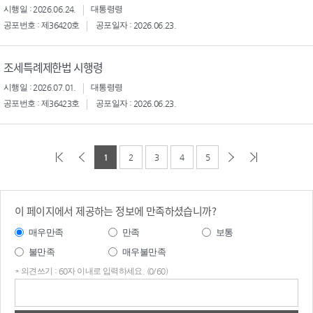
시행일 : 2026.06.24.
대통령령
공포번호 : 제36420호
공포일자 : 2026.06.23.
조세특례제한법 시행령
시행일 : 2026.07.01.
대통령령
공포번호 : 제36423호
공포일자 : 2026.06.23.
1
2
3
4
5
이 페이지에서 제공하는 정보에 만족하셨습니까?
매우만족
만족
보통
불만족
매우불만족
* 의견쓰기 : 60자 이내로 입력하세요. (0/60)
의견
쓰기