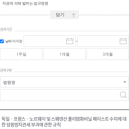
직권에 의해 발하는 법규명령
닫기
검색기간
시작일 입
마감일 입
날짜 미지정
~
시
마
력 및 선택
력 및 선택
작
감
일
일
1주일
1개월
3개월
선
선
택
택
달
달
검색구분
력
력
법령명
검색
검색
어 입력
구분 선택
독일ㆍ프랑스ㆍ노르웨이 및 스웨덴산 폴리염화비닐 페이스트 수지에 대
한 덤핑방지관세 부과에 관한 규칙