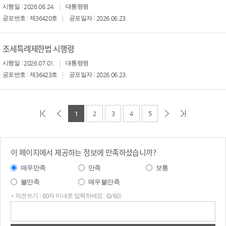
시행일 : 2026.06.24.
대통령령
공포번호 : 제36420호
공포일자 : 2026.06.23.
조세특례제한법 시행령
시행일 : 2026.07.01.
대통령령
공포번호 : 제36423호
공포일자 : 2026.06.23.
1
2
3
4
5
이 페이지에서 제공하는 정보에 만족하셨습니까?
매우만족
만족
보통
불만족
매우불만족
* 의견쓰기 : 60자 이내로 입력하세요. (0/60)
의견
쓰기