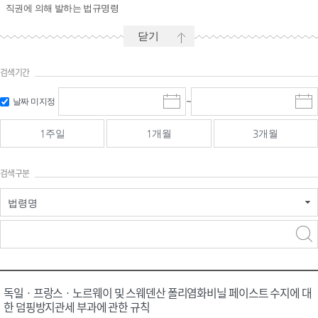
직권에 의해 발하는 법규명령
닫기
검색기간
시작일 입
마감일 입
날짜 미지정
~
시
마
력 및 선택
력 및 선택
작
감
일
일
1주일
1개월
3개월
선
선
택
택
달
달
검색구분
력
력
법령명
검색
검색
어 입력
구분 선택
독일ㆍ프랑스ㆍ노르웨이 및 스웨덴산 폴리염화비닐 페이스트 수지에 대
한 덤핑방지관세 부과에 관한 규칙