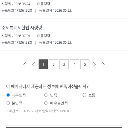
시행일 : 2026.06.24.
대통령령
공포번호 : 제36420호
공포일자 : 2026.06.23.
조세특례제한법 시행령
시행일 : 2026.07.01.
대통령령
공포번호 : 제36423호
공포일자 : 2026.06.23.
1
2
3
4
5
이 페이지에서 제공하는 정보에 만족하셨습니까?
매우만족
만족
보통
불만족
매우불만족
* 의견쓰기 : 60자 이내로 입력하세요. (0/60)
의견
쓰기