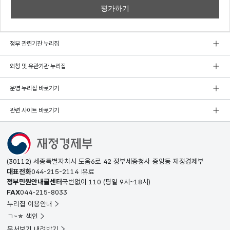
정부 관련기관 누리집
외청 및 유관기관 누리집
운영 누리집 바로가기
관련 사이트 바로가기
(30112) 세종특별자치시 도움6로 42 정부세종청사 중앙동 재정경제부
대표전화
044-215-2114
유료
정부민원안내콜센터
국번없이
110
(평일 9시~18시)
FAX
044-215-8033
누리집 이용안내
ㄱ~ㅎ 색인
문서보기 내려받기