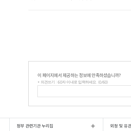
이 페이지에서 제공하는 정보에 만족하셨습니까?
* 의견쓰기 : 60자 이내로 입력하세요. (0/60)
의견쓰기
정부 관련기관 누리집
외청 및 유