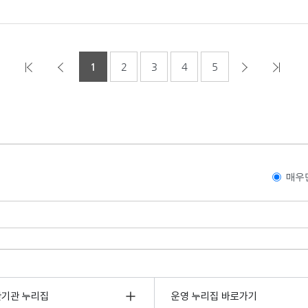
1
2
3
4
5
매우
관기관 누리집
운영 누리집 바로가기