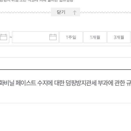
닫기
~
1주일
1개월
3개월
시
마
작
감
일
일
선
선
택
택
달
달
력
력
비닐 페이스트 수지에 대한 덤핑방지관세 부과에 관한 