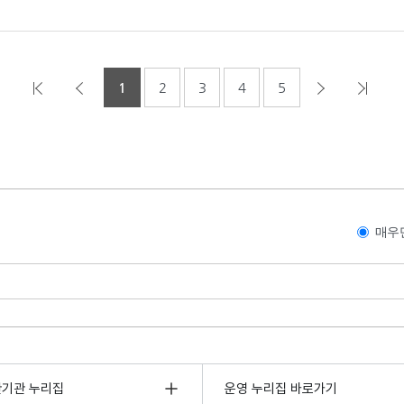
1
2
3
4
5
매우
관기관 누리집
운영 누리집 바로가기