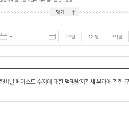
닫기
~
1주일
1개월
3개월
시
마
작
감
일
일
선
선
택
택
달
달
력
력
비닐 페이스트 수지에 대한 덤핑방지관세 부과에 관한 