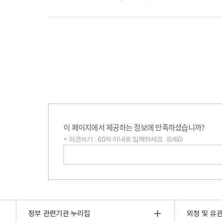
이 페이지에서 제공하는 정보에 만족하셨습니까?
* 의견쓰기 : 60자 이내로 입력하세요. (0/60)
의견쓰기
정부 관련기관 누리집
외청 및 유