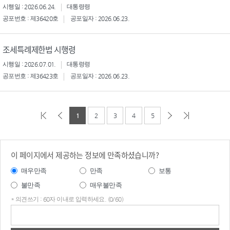
시행일 : 2026.06.24.
대통령령
공포번호 : 제36420호
공포일자 : 2026.06.23.
조세특례제한법 시행령
시행일 : 2026.07.01.
대통령령
공포번호 : 제36423호
공포일자 : 2026.06.23.
1
2
3
4
5
이 페이지에서 제공하는 정보에 만족하셨습니까?
매우만족
만족
보통
불만족
매우불만족
* 의견쓰기 : 60자 이내로 입력하세요. (0/60)
의견
쓰기