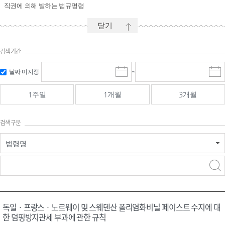
직권에 의해 발하는 법규명령
닫기
검색기간
시작일 입
마감일 입
날짜 미지정
~
시
마
력 및 선택
력 및 선택
작
감
일
일
1주일
1개월
3개월
선
선
택
택
달
달
검색구분
력
력
법령명
검색
검색
어 입력
구분 선택
독일ㆍ프랑스ㆍ노르웨이 및 스웨덴산 폴리염화비닐 페이스트 수지에 대
한 덤핑방지관세 부과에 관한 규칙