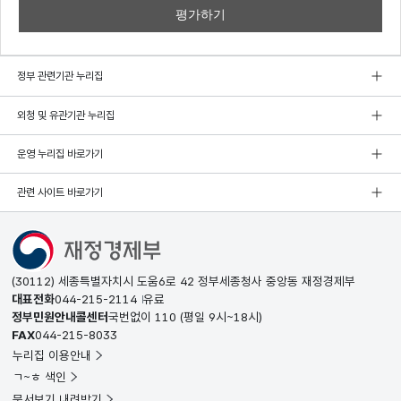
정부 관련기관 누리집
외청 및 유관기관 누리집
운영 누리집 바로가기
관련 사이트 바로가기
(30112) 세종특별자치시 도움6로 42 정부세종청사 중앙동 재정경제부
대표전화
044-215-2114
유료
정부민원안내콜센터
국번없이
110
(평일 9시~18시)
FAX
044-215-8033
누리집 이용안내
ㄱ~ㅎ 색인
문서보기 내려받기