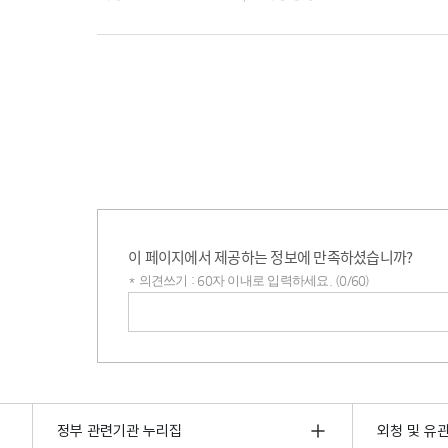
이 페이지에서 제공하는 정보에 만족하셨습니까?
* 의견쓰기 : 60자 이내로 입력하세요. (0/60)
의견쓰기
정부 관련기관 누리집
외청 및 유