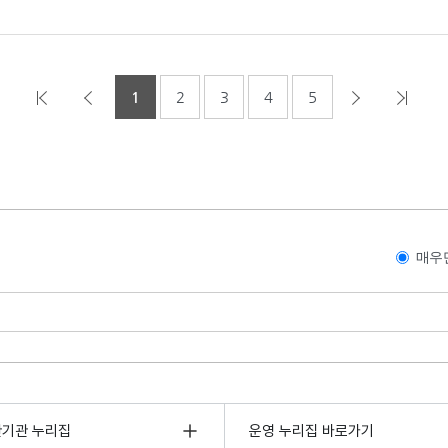
1
2
3
4
5
매우
관기관 누리집
운영 누리집 바로가기