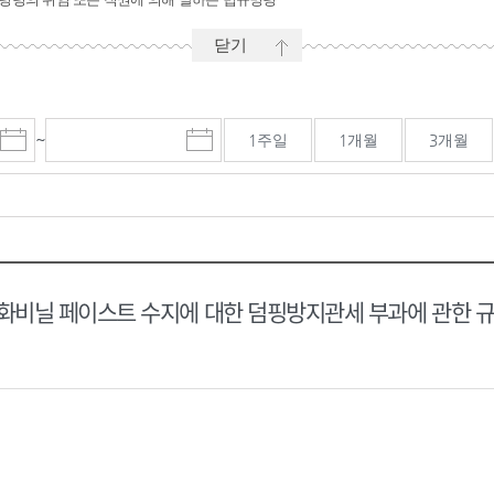
닫기
~
1주일
1개월
3개월
시
마
작
감
일
일
선
선
택
택
달
달
력
력
비닐 페이스트 수지에 대한 덤핑방지관세 부과에 관한 