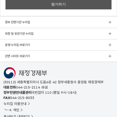
정부 관련기관 누리집
외청 및 유관기관 누리집
운영 누리집 바로가기
관련 사이트 바로가기
(30112) 세종특별자치시 도움6로 42 정부세종청사 중앙동 재정경제부
대표전화
044-215-2114
유료
정부민원안내콜센터
국번없이
110
(평일 9시~18시)
FAX
044-215-8033
누리집 이용안내
ㄱ~ㅎ 색인
문서보기 내려받기