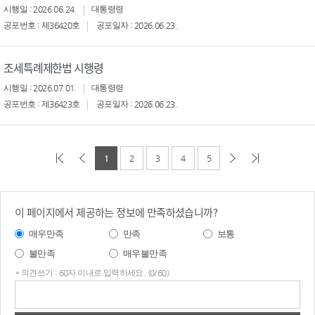
시행일 : 2026.06.24.
대통령령
공포번호 : 제36420호
공포일자 : 2026.06.23.
조세특례제한법 시행령
시행일 : 2026.07.01.
대통령령
공포번호 : 제36423호
공포일자 : 2026.06.23.
1
2
3
4
5
이 페이지에서 제공하는 정보에 만족하셨습니까?
매우만족
만족
보통
불만족
매우불만족
* 의견쓰기 : 60자 이내로 입력하세요. (0/60)
의견
쓰기