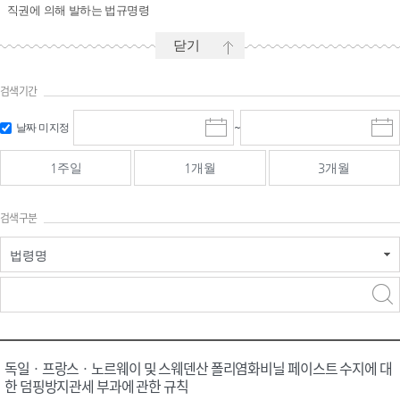
직권에 의해 발하는 법규명령
닫기
검색기간
시작일 입
마감일 입
날짜 미지정
~
시
마
력 및 선택
력 및 선택
작
감
일
일
1주일
1개월
3개월
선
선
택
택
달
달
검색구분
력
력
법령명
검색
검색
어 입력
구분 선택
독일ㆍ프랑스ㆍ노르웨이 및 스웨덴산 폴리염화비닐 페이스트 수지에 대
한 덤핑방지관세 부과에 관한 규칙