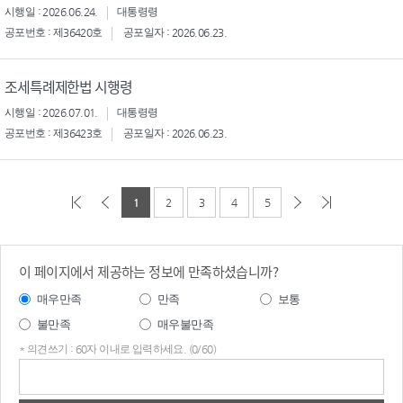
시행일 : 2026.06.24.
대통령령
공포번호 : 제36420호
공포일자 : 2026.06.23.
조세특례제한법 시행령
시행일 : 2026.07.01.
대통령령
공포번호 : 제36423호
공포일자 : 2026.06.23.
1
2
3
4
5
이 페이지에서 제공하는 정보에 만족하셨습니까?
매우만족
만족
보통
불만족
매우불만족
* 의견쓰기 : 60자 이내로 입력하세요. (0/60)
의견
쓰기