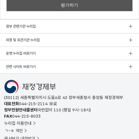
정부 관련기관 누리집
외청 및 유관기관 누리집
운영 누리집 바로가기
관련 사이트 바로가기
(30112) 세종특별자치시 도움6로 42 정부세종청사 중앙동 재정경제부
대표전화
044-215-2114
유료
정부민원안내콜센터
국번없이
110
(평일 9시~18시)
FAX
044-215-8033
누리집 이용안내
ㄱ~ㅎ 색인
문서보기 내려받기