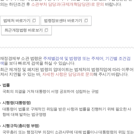
의는 하단조건 후
소관부처 담당과(규제개혁담당관)로 문의
바랍니다.
법제처 바로가기
법령정보센터 바로가기
최근개정법령 바로보기
재정경제부 소관 법령은
주제별검색 및 법령명 또는 주제어, 기간별 조건검
색
을 보다 빠르게 검색을 하실 수 있습니다.
최근 제개정 및 폐지된 법령의 업데이트는 법제처의 법령작업에 따라 이루어
져서 지연될 수 있는 바,
자세한 사항은 담당과로 문의
해 주시기 바랍니다.
법률
국회의 의결을 거쳐 대통령이 서명 공포하여 성립하는 규범
시행령(대통령령)
대통령이 법률로 구체적인 위임을 받은 사항과 법률을 진행하기 위해 필요한 사
항에 대해 발하는 법규명령
시행규칙(총리령 부령)
국무총리 또는 행정각부 의장이 소관사무에 대해 법률이나 대통령령의 위임 또는