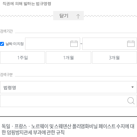
직권에 의해 발하는 법규명령
닫기
검색기간
시작일 입
마감일 입
날짜 미지정
~
시
마
력 및 선택
력 및 선택
작
감
일
일
1주일
1개월
3개월
선
선
택
택
달
달
검색구분
력
력
법령명
검색
검색
어 입력
구분 선택
독일ㆍ프랑스ㆍ노르웨이 및 스웨덴산 폴리염화비닐 페이스트 수지에 대
한 덤핑방지관세 부과에 관한 규칙