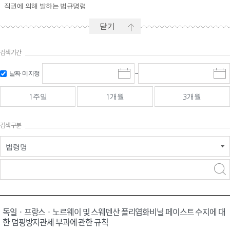
직권에 의해 발하는 법규명령
닫기
검색기간
시작일 입
마감일 입
날짜 미지정
~
시
마
력 및 선택
력 및 선택
작
감
일
일
1주일
1개월
3개월
선
선
택
택
달
달
검색구분
력
력
법령명
검색
검색
어 입력
구분 선택
독일ㆍ프랑스ㆍ노르웨이 및 스웨덴산 폴리염화비닐 페이스트 수지에 대
한 덤핑방지관세 부과에 관한 규칙