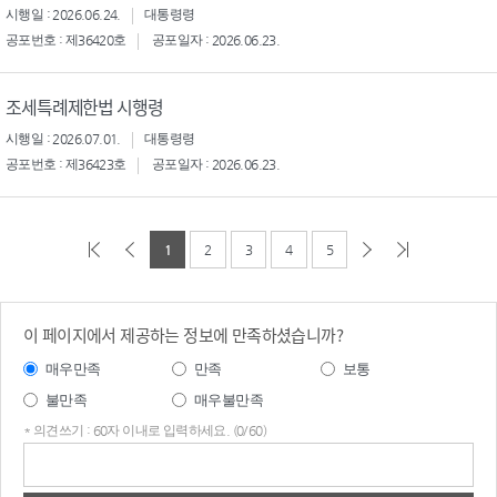
시행일 : 2026.06.24.
대통령령
공포번호 : 제36420호
공포일자 : 2026.06.23.
조세특례제한법 시행령
시행일 : 2026.07.01.
대통령령
공포번호 : 제36423호
공포일자 : 2026.06.23.
1
2
3
4
5
이 페이지에서 제공하는 정보에 만족하셨습니까?
매우만족
만족
보통
불만족
매우불만족
* 의견쓰기 : 60자 이내로 입력하세요. (0/60)
의견
쓰기