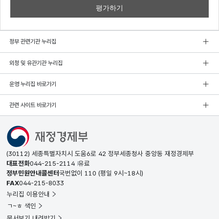
정부 관련기관 누리집
외청 및 유관기관 누리집
운영 누리집 바로가기
관련 사이트 바로가기
(30112) 세종특별자치시 도움6로 42 정부세종청사 중앙동 재정경제부
대표전화
044-215-2114
유료
정부민원안내콜센터
국번없이
110
(평일 9시~18시)
FAX
044-215-8033
누리집 이용안내
ㄱ~ㅎ 색인
문서보기 내려받기