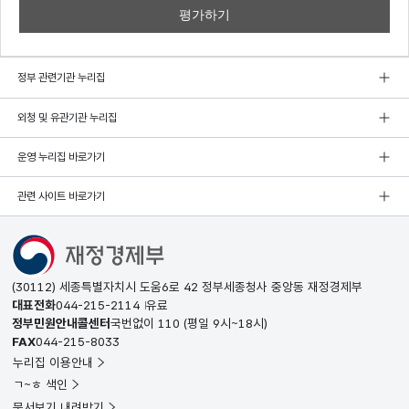
정부 관련기관 누리집
외청 및 유관기관 누리집
운영 누리집 바로가기
관련 사이트 바로가기
(30112) 세종특별자치시 도움6로 42 정부세종청사 중앙동 재정경제부
대표전화
044-215-2114
유료
정부민원안내콜센터
국번없이
110
(평일 9시~18시)
FAX
044-215-8033
누리집 이용안내
ㄱ~ㅎ 색인
문서보기 내려받기