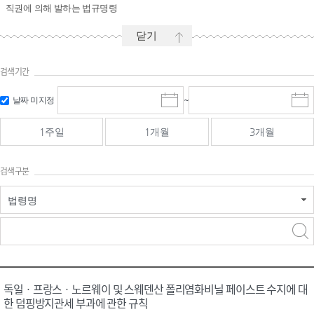
직권에 의해 발하는 법규명령
닫기
검색기간
시작일 입
마감일 입
날짜 미지정
~
시
마
력 및 선택
력 및 선택
작
감
일
일
1주일
1개월
3개월
선
선
택
택
달
달
검색구분
력
력
법령명
검색
검색
어 입력
구분 선택
독일ㆍ프랑스ㆍ노르웨이 및 스웨덴산 폴리염화비닐 페이스트 수지에 대
한 덤핑방지관세 부과에 관한 규칙