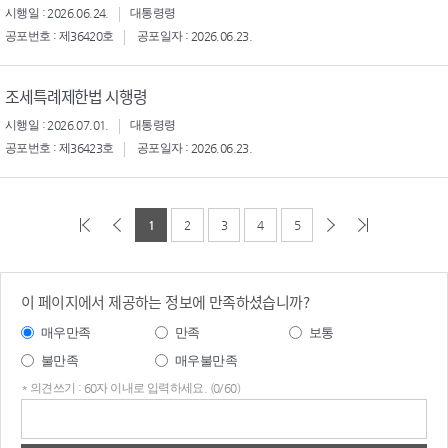
시행일 : 2026.06.24.
대통령령
공포번호 : 제36420호
공포일자 : 2026.06.23.
조세특례제한법 시행령
시행일 : 2026.07.01.
대통령령
공포번호 : 제36423호
공포일자 : 2026.06.23.
1
2
3
4
5
이 페이지에서 제공하는 정보에 만족하셨습니까?
매우만족
만족
보통
불만족
매우불만족
* 의견쓰기 : 60자 이내로 입력하세요. (0/60)
의견
쓰기