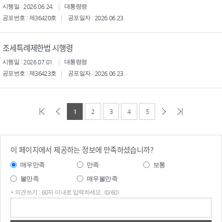
시행일 : 2026.06.24.
대통령령
공포번호 : 제36420호
공포일자 : 2026.06.23.
조세특례제한법 시행령
시행일 : 2026.07.01.
대통령령
공포번호 : 제36423호
공포일자 : 2026.06.23.
1
2
3
4
5
이 페이지에서 제공하는 정보에 만족하셨습니까?
매우만족
만족
보통
불만족
매우불만족
* 의견쓰기 : 60자 이내로 입력하세요. (0/60)
의견
쓰기