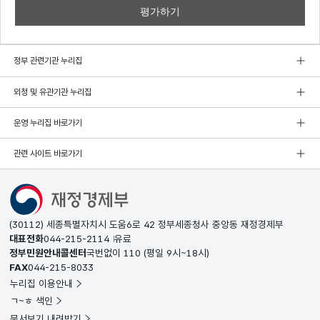
정부 관련기관 누리집
외청 및 유관기관 누리집
운영 누리집 바로가기
관련 사이트 바로가기
(30112) 세종특별자치시 도움6로 42 정부세종청사 중앙동 재정경제부
대표전화
044-215-2114
유료
정부민원안내콜센터
국번없이
110
(평일 9시~18시)
FAX
044-215-8033
누리집 이용안내
ㄱ~ㅎ 색인
문서보기 내려받기