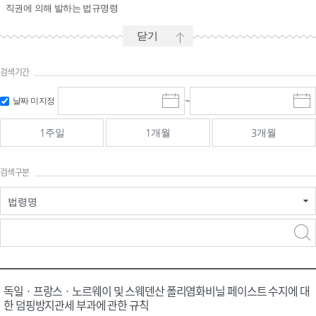
직권에 의해 발하는 법규명령
닫기
검색기간
시작일 입
마감일 입
날짜 미지정
~
시
마
력 및 선택
력 및 선택
작
감
일
일
1주일
1개월
3개월
선
선
택
택
달
달
검색구분
력
력
법령명
검색
검색
어 입력
구분 선택
독일ㆍ프랑스ㆍ노르웨이 및 스웨덴산 폴리염화비닐 페이스트 수지에 대
한 덤핑방지관세 부과에 관한 규칙