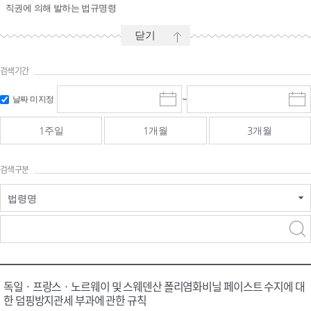
직권에 의해 발하는 법규명령
닫기
검색기간
시작일 입
마감일 입
날짜 미지정
~
시
마
력 및 선택
력 및 선택
작
감
일
일
1주일
1개월
3개월
선
선
택
택
달
달
검색구분
력
력
법령명
검색
검색
어 입력
구분 선택
독일ㆍ프랑스ㆍ노르웨이 및 스웨덴산 폴리염화비닐 페이스트 수지에 대
한 덤핑방지관세 부과에 관한 규칙