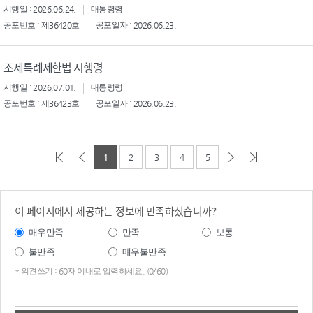
시행일 : 2026.06.24.
대통령령
공포번호 : 제36420호
공포일자 : 2026.06.23.
조세특례제한법 시행령
시행일 : 2026.07.01.
대통령령
공포번호 : 제36423호
공포일자 : 2026.06.23.
1
2
3
4
5
이 페이지에서 제공하는 정보에 만족하셨습니까?
매우만족
만족
보통
불만족
매우불만족
* 의견쓰기 : 60자 이내로 입력하세요. (0/60)
의견
쓰기