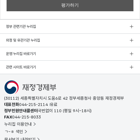
정부 관련기관 누리집
외청 및 유관기관 누리집
운영 누리집 바로가기
관련 사이트 바로가기
(30112) 세종특별자치시 도움6로 42 정부세종청사 중앙동 재정경제부
대표전화
044-215-2114
유료
정부민원안내콜센터
국번없이
110
(평일 9시~18시)
FAX
044-215-8033
누리집 이용안내
ㄱ~ㅎ 색인
문서보기 내려받기