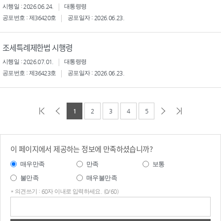
시행일 : 2026.06.24.
대통령령
공포번호 : 제36420호
공포일자 : 2026.06.23.
조세특례제한법 시행령
시행일 : 2026.07.01.
대통령령
공포번호 : 제36423호
공포일자 : 2026.06.23.
1
2
3
4
5
이 페이지에서 제공하는 정보에 만족하셨습니까?
매우만족
만족
보통
불만족
매우불만족
* 의견쓰기 : 60자 이내로 입력하세요. (0/60)
의견
쓰기