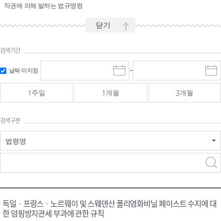
직권에 의해 발하는 법규명령
닫기
검색기간
시작일 입
마감일 입
날짜 미지정
~
시
마
력 및 선택
력 및 선택
작
감
일
일
1주일
1개월
3개월
선
선
택
택
달
달
검색구분
력
력
법령명
검색
검색
어 입력
구분 선택
독일ㆍ프랑스ㆍ노르웨이 및 스웨덴산 폴리염화비닐 페이스트 수지에 대
한 덤핑방지관세 부과에 관한 규칙