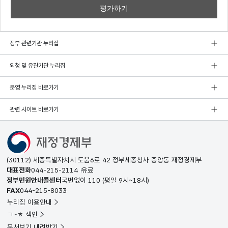
정부 관련기관 누리집
외청 및 유관기관 누리집
운영 누리집 바로가기
관련 사이트 바로가기
(30112) 세종특별자치시 도움6로 42 정부세종청사 중앙동 재정경제부
대표전화
044-215-2114
유료
정부민원안내콜센터
국번없이
110
(평일 9시~18시)
FAX
044-215-8033
누리집 이용안내
ㄱ~ㅎ 색인
문서보기 내려받기