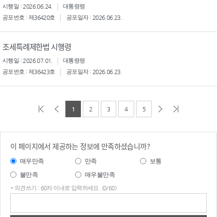
시행일 : 2026.06.24.
대통령령
공포번호 : 제36420호
공포일자 : 2026.06.23.
조세특례제한법 시행령
시행일 : 2026.07.01.
대통령령
공포번호 : 제36423호
공포일자 : 2026.06.23.
1
2
3
4
5
이 페이지에서 제공하는 정보에 만족하셨습니까?
매우만족
만족
보통
불만족
매우불만족
* 의견쓰기 : 60자 이내로 입력하세요. (0/60)
의견
쓰기