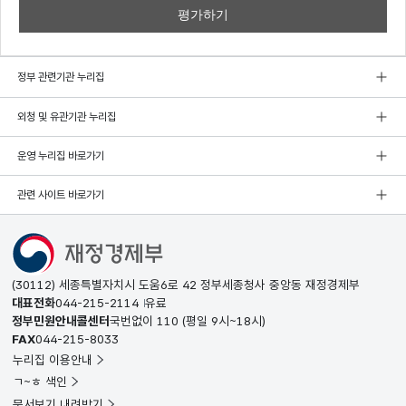
정부 관련기관 누리집
외청 및 유관기관 누리집
운영 누리집 바로가기
관련 사이트 바로가기
(30112) 세종특별자치시 도움6로 42 정부세종청사 중앙동 재정경제부
대표전화
044-215-2114
유료
정부민원안내콜센터
국번없이
110
(평일 9시~18시)
FAX
044-215-8033
누리집 이용안내
ㄱ~ㅎ 색인
문서보기 내려받기