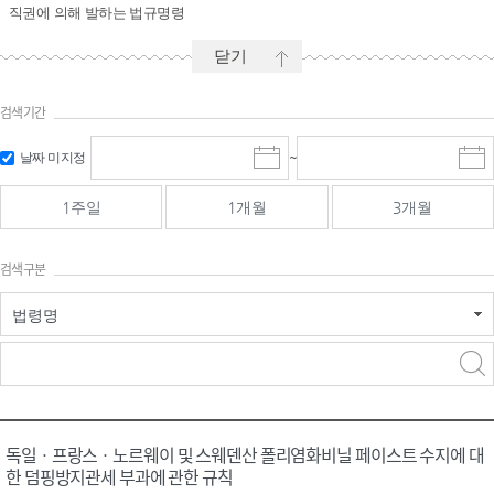
직권에 의해 발하는 법규명령
닫기
검색기간
시작일 입
마감일 입
날짜 미지정
~
시
마
력 및 선택
력 및 선택
작
감
일
일
1주일
1개월
3개월
선
선
택
택
달
달
검색구분
력
력
법령명
검색
검색
어 입력
구분 선택
독일ㆍ프랑스ㆍ노르웨이 및 스웨덴산 폴리염화비닐 페이스트 수지에 대
한 덤핑방지관세 부과에 관한 규칙