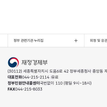
정부 관련기관 누리집
외청 및 유
(30112) 세종특별자치시 도움6로 42 정부세종청사 중앙동
대표전화
044-215-2114
유료
정부민원안내콜센터
국번없이
110
(평일 9시~18시)
FAX
044-215-8033