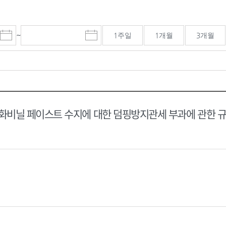
~
1주일
1개월
3개월
시
마
작
감
일
일
선
선
택
택
달
달
력
력
비닐 페이스트 수지에 대한 덤핑방지관세 부과에 관한 