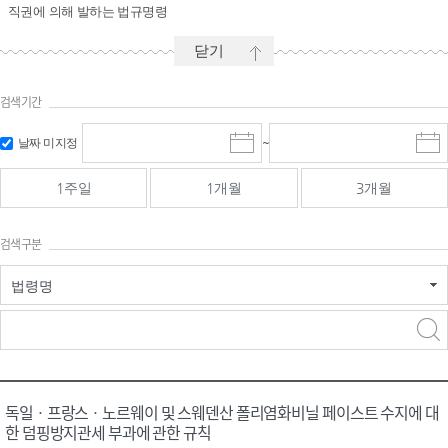
직권에 의해 발하는 법규명령
닫기
검색기간
시작일 입
마감일 입
날짜 미지정
~
시
마
력 및 선택
력 및 선택
작
감
일
일
1주일
1개월
3개월
선
선
택
택
달
달
검색구분
력
력
법령명
검색
검색
어 입력
구분 선택
독일ㆍ프랑스ㆍ노르웨이 및 스웨덴산 폴리염화비닐 페이스트 수지에 대
한 덤핑방지관세 부과에 관한 규칙