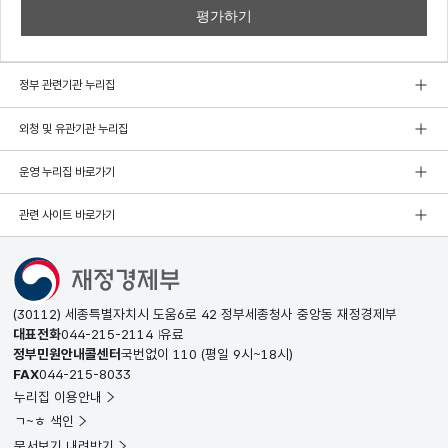
정부 관련기관 누리집
외청 및 유관기관 누리집
운영 누리집 바로가기
관련 사이트 바로가기
(30112) 세종특별자치시 도움6로 42 정부세종청사 중앙동 재정경제부
대표전화
044-215-2114
유료
정부민원안내콜센터
국번없이
110
(평일 9시~18시)
FAX
044-215-8033
누리집 이용안내
ㄱ~ㅎ 색인
문서보기 내려받기