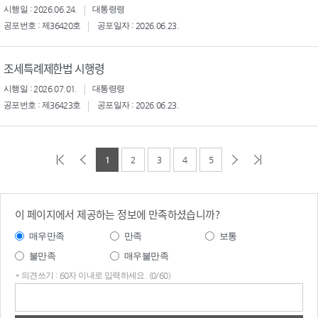
시행일 : 2026.06.24.
대통령령
공포번호 : 제36420호
공포일자 : 2026.06.23.
조세특례제한법 시행령
시행일 : 2026.07.01.
대통령령
공포번호 : 제36423호
공포일자 : 2026.06.23.
1
2
3
4
5
이 페이지에서 제공하는 정보에 만족하셨습니까?
매우만족
만족
보통
불만족
매우불만족
* 의견쓰기 : 60자 이내로 입력하세요. (0/60)
의견
쓰기