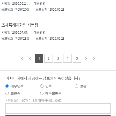
시행일 : 2026.06.24.
대통령령
공포번호 : 제36420호
공포일자 : 2026.06.23.
조세특례제한법 시행령
시행일 : 2026.07.01.
대통령령
공포번호 : 제36423호
공포일자 : 2026.06.23.
1
2
3
4
5
이 페이지에서 제공하는 정보에 만족하셨습니까?
매우만족
만족
보통
불만족
매우불만족
* 의견쓰기 : 60자 이내로 입력하세요. (0/60)
의견
쓰기