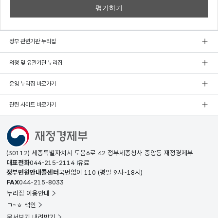
정부 관련기관 누리집
외청 및 유관기관 누리집
운영 누리집 바로가기
관련 사이트 바로가기
(30112) 세종특별자치시 도움6로 42 정부세종청사 중앙동 재정경제부
대표전화
044-215-2114
유료
정부민원안내콜센터
국번없이
110
(평일 9시~18시)
FAX
044-215-8033
누리집 이용안내
ㄱ~ㅎ 색인
문서보기 내려받기