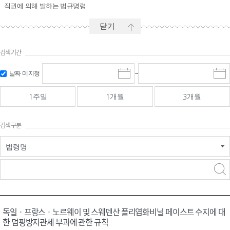
직권에 의해 발하는 법규명령
닫기
검색기간
시작일 입
마감일 입
날짜 미지정
~
시
마
력 및 선택
력 및 선택
작
감
일
일
1주일
1개월
3개월
선
선
택
택
달
달
검색구분
력
력
법령명
검색
검색
어 입력
구분 선택
독일ㆍ프랑스ㆍ노르웨이 및 스웨덴산 폴리염화비닐 페이스트 수지에 대
한 덤핑방지관세 부과에 관한 규칙