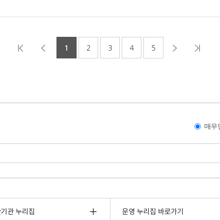
1
2
3
4
5
매우
관기관 누리집
운영 누리집 바로가기