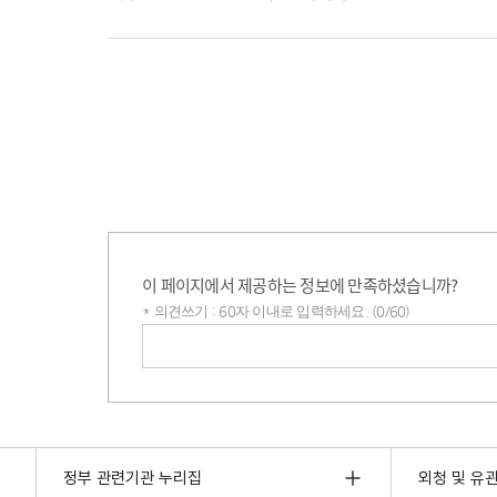
이 페이지에서 제공하는 정보에 만족하셨습니까?
* 의견쓰기 : 60자 이내로 입력하세요. (0/60)
의견쓰기
정부 관련기관 누리집
외청 및 유