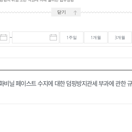
닫기
~
1주일
1개월
3개월
시
마
작
감
일
일
선
선
택
택
달
달
력
력
비닐 페이스트 수지에 대한 덤핑방지관세 부과에 관한 