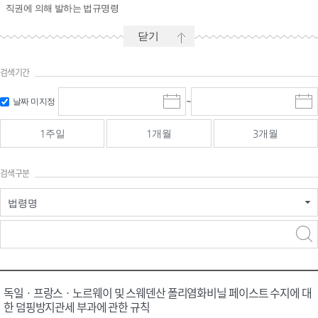
직권에 의해 발하는 법규명령
닫기
검색기간
시작일 입
마감일 입
날짜 미지정
~
시
마
력 및 선택
력 및 선택
작
감
일
일
1주일
1개월
3개월
선
선
택
택
달
달
검색구분
력
력
법령명
검색
검색
어 입력
구분 선택
독일ㆍ프랑스ㆍ노르웨이 및 스웨덴산 폴리염화비닐 페이스트 수지에 대
한 덤핑방지관세 부과에 관한 규칙