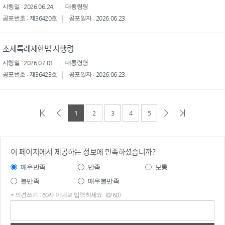
시행일 : 2026.06.24.
대통령령
공포번호 : 제36420호
공포일자 : 2026.06.23.
조세특례제한법 시행령
시행일 : 2026.07.01.
대통령령
공포번호 : 제36423호
공포일자 : 2026.06.23.
1
2
3
4
5
이 페이지에서 제공하는 정보에 만족하셨습니까?
매우만족
만족
보통
불만족
매우불만족
* 의견쓰기 : 60자 이내로 입력하세요. (0/60)
의견
쓰기