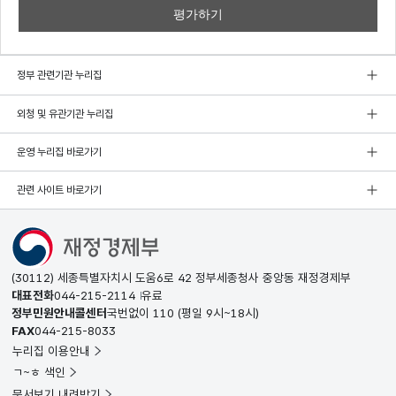
정부 관련기관 누리집
외청 및 유관기관 누리집
운영 누리집 바로가기
관련 사이트 바로가기
(30112) 세종특별자치시 도움6로 42 정부세종청사 중앙동 재정경제부
대표전화
044-215-2114
유료
정부민원안내콜센터
국번없이
110
(평일 9시~18시)
FAX
044-215-8033
누리집 이용안내
ㄱ~ㅎ 색인
문서보기 내려받기