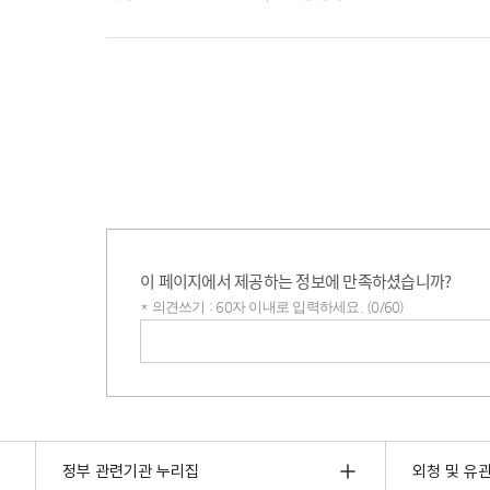
이 페이지에서 제공하는 정보에 만족하셨습니까?
* 의견쓰기 : 60자 이내로 입력하세요. (0/60)
의견쓰기
정부 관련기관 누리집
외청 및 유