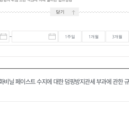
닫기
~
1주일
1개월
3개월
시
마
작
감
일
일
선
선
택
택
달
달
력
력
비닐 페이스트 수지에 대한 덤핑방지관세 부과에 관한 