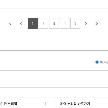
1
2
3
4
5
매우
관기관 누리집
운영 누리집 바로가기