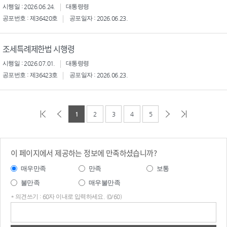
시행일 : 2026.06.24.
대통령령
공포번호 : 제36420호
공포일자 : 2026.06.23.
조세특례제한법 시행령
시행일 : 2026.07.01.
대통령령
공포번호 : 제36423호
공포일자 : 2026.06.23.
1
2
3
4
5
이 페이지에서 제공하는 정보에 만족하셨습니까?
매우만족
만족
보통
불만족
매우불만족
* 의견쓰기 : 60자 이내로 입력하세요. (0/60)
의견
쓰기