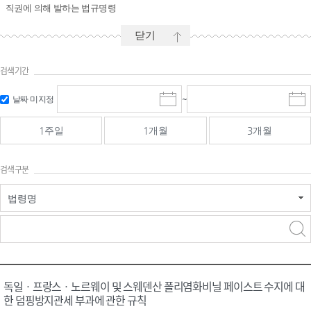
직권에 의해 발하는 법규명령
닫기
검색기간
시작일 입
마감일 입
날짜 미지정
~
시
마
력 및 선택
력 및 선택
작
감
일
일
1주일
1개월
3개월
선
선
택
택
달
달
검색구분
력
력
법령명
검색
검색
어 입력
구분 선택
독일ㆍ프랑스ㆍ노르웨이 및 스웨덴산 폴리염화비닐 페이스트 수지에 대
한 덤핑방지관세 부과에 관한 규칙