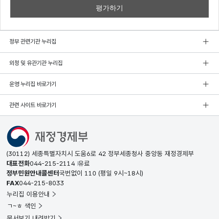
정부 관련기관 누리집
외청 및 유관기관 누리집
운영 누리집 바로가기
관련 사이트 바로가기
(30112) 세종특별자치시 도움6로 42 정부세종청사 중앙동 재정경제부
대표전화
044-215-2114
유료
정부민원안내콜센터
국번없이
110
(평일 9시~18시)
FAX
044-215-8033
누리집 이용안내
ㄱ~ㅎ 색인
문서보기 내려받기