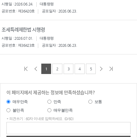
시행일 : 2026.06.24.
대통령령
공포번호 : 제36420호
공포일자 : 2026.06.23.
조세특례제한법 시행령
시행일 : 2026.07.01.
대통령령
공포번호 : 제36423호
공포일자 : 2026.06.23.
1
2
3
4
5
이 페이지에서 제공하는 정보에 만족하셨습니까?
매우만족
만족
보통
불만족
매우불만족
* 의견쓰기 : 60자 이내로 입력하세요. (0/60)
의견
쓰기