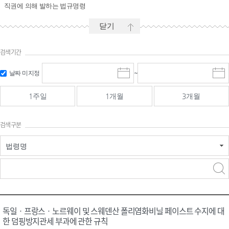
직권에 의해 발하는 법규명령
닫기
검색기간
시작일 입
마감일 입
날짜 미지정
~
시
마
력 및 선택
력 및 선택
작
감
일
일
1주일
1개월
3개월
선
선
택
택
달
달
검색구분
력
력
법령명
검색
검색
어 입력
구분 선택
독일ㆍ프랑스ㆍ노르웨이 및 스웨덴산 폴리염화비닐 페이스트 수지에 대
한 덤핑방지관세 부과에 관한 규칙