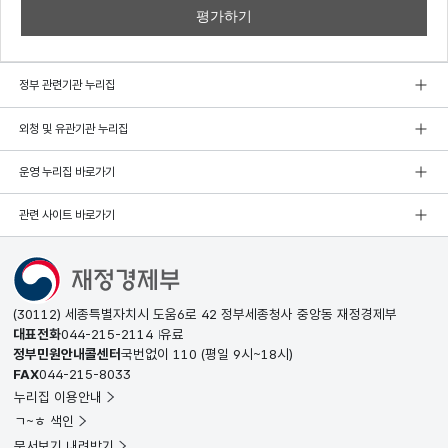
정부 관련기관 누리집
외청 및 유관기관 누리집
운영 누리집 바로가기
관련 사이트 바로가기
(30112) 세종특별자치시 도움6로 42 정부세종청사 중앙동 재정경제부
대표전화
044-215-2114
유료
정부민원안내콜센터
국번없이
110
(평일 9시~18시)
FAX
044-215-8033
누리집 이용안내
ㄱ~ㅎ 색인
문서보기 내려받기