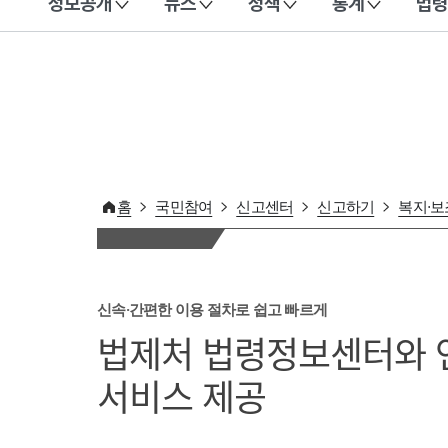
정보공개
뉴스
정책
통계
법령
이 누리집은 대한민국 공식 전자정부 누리집입니다.
홈
국민참여
신고센터
신고하기
복지·
신속·간편한 이용 절차로 쉽고 빠르게
법제처 법령정보센터와 
서비스 제공