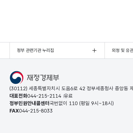
정부 관련기관 누리집
외청 및 유
(30112) 세종특별자치시 도움6로 42 정부세종청사 중앙동
대표전화
044-215-2114
유료
정부민원안내콜센터
국번없이
110
(평일 9시~18시)
FAX
044-215-8033