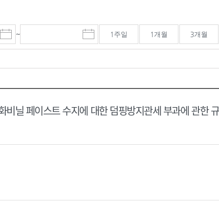
~
1주일
1개월
3개월
시
마
작
감
일
일
선
선
택
택
달
달
력
력
비닐 페이스트 수지에 대한 덤핑방지관세 부과에 관한 