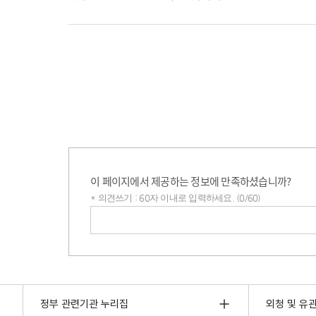
이 페이지에서 제공하는 정보에 만족하셨습니까?
* 의견쓰기 : 60자 이내로 입력하세요. (0/60)
의견쓰기
정부 관련기관 누리집
외청 및 유