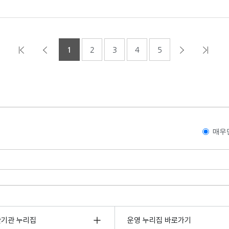
1
2
3
4
5
매우
관기관 누리집
운영 누리집 바로가기