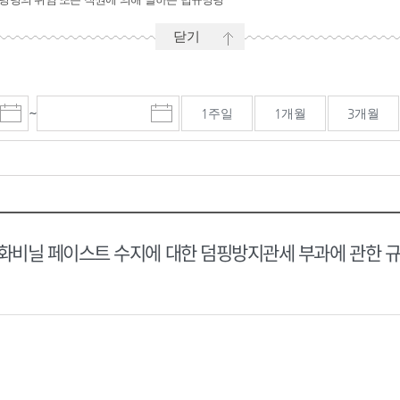
닫기
~
1주일
1개월
3개월
시
마
작
감
일
일
선
선
택
택
달
달
력
력
비닐 페이스트 수지에 대한 덤핑방지관세 부과에 관한 