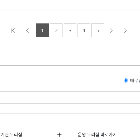
1
2
3
4
5
매우
관기관 누리집
운영 누리집 바로가기