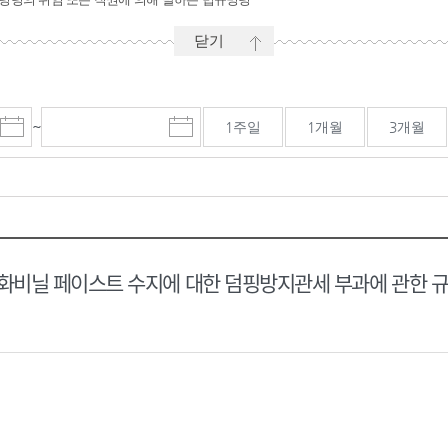
닫기
~
1주일
1개월
3개월
시
마
작
감
일
일
선
선
택
택
달
달
력
력
비닐 페이스트 수지에 대한 덤핑방지관세 부과에 관한 