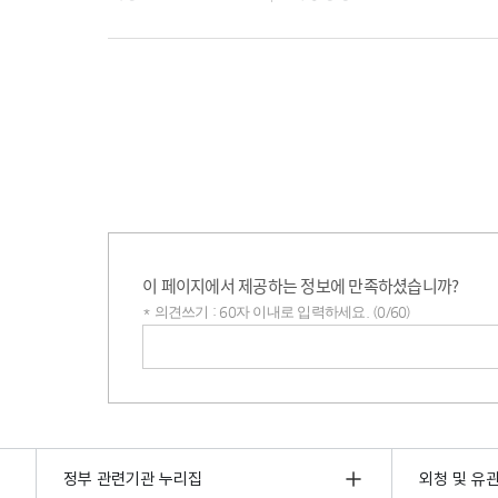
이 페이지에서 제공하는 정보에 만족하셨습니까?
* 의견쓰기 : 60자 이내로 입력하세요. (0/60)
의견쓰기
정부 관련기관 누리집
외청 및 유