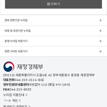
정부 관련기관 누리집
외청 및 유관기관 누리집
운영 누리집 바로가기
관련 사이트 바로가기
(30112) 세종특별자치시 도움6로 42 정부세종청사 중앙동 재정경제부
대표전화
044-215-2114
유료
정부민원안내콜센터
국번없이
110
(평일 9시~18시)
FAX
044-215-8033
누리집 이용안내
ㄱ~ㅎ 색인
문서보기 내려받기