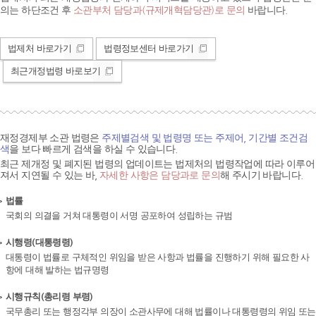
의는 하단조건 후
소관부처 담당과(규제개혁담당관)로 문의
바랍니다.
법제처 바로가기
법령정보센터 바로가기
최근개정법령 바로보기
재정경제부 소관 법령은
주제별검색 및 법령명 또는 주제어, 기간별 조건검
색
을 보다 빠르게 검색을 하실 수 있습니다.
최근 제개정 및 폐지된 법령의 업데이트는 법제처의 법령작업에 따라 이루어
져서 지연될 수 있는 바,
자세한 사항은 담당과로 문의
해 주시기 바랍니다.
법률
국회의 의결을 거쳐 대통령이 서명 공포하여 성립하는 규범
시행령(대통령령)
대통령이 법률로 구체적인 위임을 받은 사항과 법률을 진행하기 위해 필요한 사
항에 대해 발하는 법규명령
시행규칙(총리령 부령)
국무총리 또는 행정각부 의장이 소관사무에 대해 법률이나 대통령령의 위임 또는