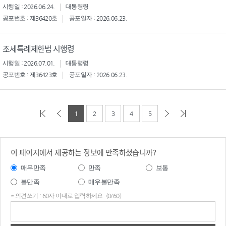
시행일 : 2026.06.24.
대통령령
공포번호 : 제36420호
공포일자 : 2026.06.23.
조세특례제한법 시행령
시행일 : 2026.07.01.
대통령령
공포번호 : 제36423호
공포일자 : 2026.06.23.
1
2
3
4
5
이 페이지에서 제공하는 정보에 만족하셨습니까?
매우만족
만족
보통
불만족
매우불만족
* 의견쓰기 : 60자 이내로 입력하세요. (0/60)
의견
쓰기