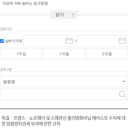
직권에 의해 발하는 법규명령
닫기
검색기간
시작일 입
마감일 입
날짜 미지정
~
시
마
력 및 선택
력 및 선택
작
감
일
일
1주일
1개월
3개월
선
선
택
택
달
달
검색구분
력
력
법령명
검색
검색
어 입력
구분 선택
독일ㆍ프랑스ㆍ노르웨이 및 스웨덴산 폴리염화비닐 페이스트 수지에 대
한 덤핑방지관세 부과에 관한 규칙