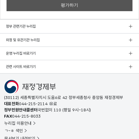
정부 관련기관 누리집
외청 및 유관기관 누리집
운영 누리집 바로가기
관련 사이트 바로가기
(30112) 세종특별자치시 도움6로 42 정부세종청사 중앙동 재정경제부
대표전화
044-215-2114
유료
정부민원안내콜센터
국번없이
110
(평일 9시~18시)
FAX
044-215-8033
누리집 이용안내
ㄱ~ㅎ 색인
문서보기 내려받기