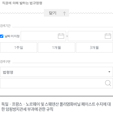
직권에 의해 발하는 법규명령
닫기
검색기간
시작일 입
마감일 입
날짜 미지정
~
시
마
력 및 선택
력 및 선택
작
감
일
일
1주일
1개월
3개월
선
선
택
택
달
달
검색구분
력
력
법령명
검색
검색
어 입력
구분 선택
독일ㆍ프랑스ㆍ노르웨이 및 스웨덴산 폴리염화비닐 페이스트 수지에 대
한 덤핑방지관세 부과에 관한 규칙