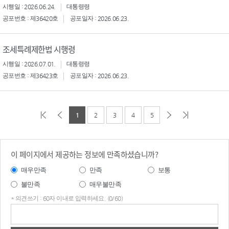
시행일 : 2026.06.24.
대통령령
공포번호 : 제36420호
공포일자 : 2026.06.23.
조세특례제한법 시행령
시행일 : 2026.07.01.
대통령령
공포번호 : 제36423호
공포일자 : 2026.06.23.
1
2
3
4
5
이 페이지에서 제공하는 정보에 만족하셨습니까?
매우만족
만족
보통
불만족
매우불만족
* 의견쓰기 : 60자 이내로 입력하세요. (0/60)
의견
쓰기