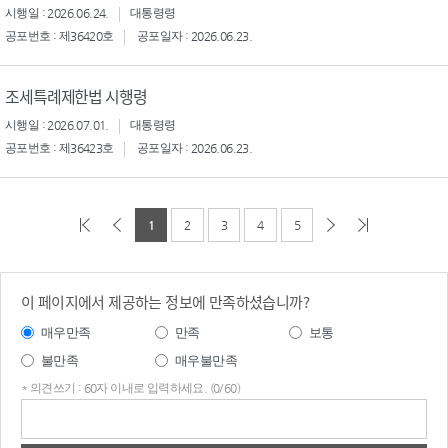
시행일 : 2026.06.24.
대통령령
공포번호 : 제36420호
공포일자 : 2026.06.23.
조세특례제한법 시행령
시행일 : 2026.07.01.
대통령령
공포번호 : 제36423호
공포일자 : 2026.06.23.
1
2
3
4
5
이 페이지에서 제공하는 정보에 만족하셨습니까?
매우만족
만족
보통
불만족
매우불만족
* 의견쓰기 : 60자 이내로 입력하세요. (0/60)
의견
쓰기