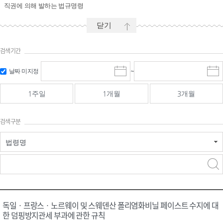
직권에 의해 발하는 법규명령
닫기
검색기간
시작일 입
마감일 입
날짜 미지정
~
시
마
력 및 선택
력 및 선택
작
감
일
일
1주일
1개월
3개월
선
선
택
택
달
달
검색구분
력
력
법령명
검색
검색
어 입력
구분 선택
독일ㆍ프랑스ㆍ노르웨이 및 스웨덴산 폴리염화비닐 페이스트 수지에 대
한 덤핑방지관세 부과에 관한 규칙