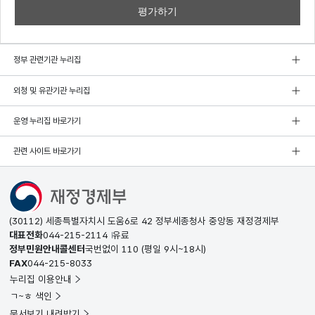
정부 관련기관 누리집
외청 및 유관기관 누리집
운영 누리집 바로가기
관련 사이트 바로가기
(30112) 세종특별자치시 도움6로 42 정부세종청사 중앙동 재정경제부
대표전화
044-215-2114
유료
정부민원안내콜센터
국번없이
110
(평일 9시~18시)
FAX
044-215-8033
누리집 이용안내
ㄱ~ㅎ 색인
문서보기 내려받기