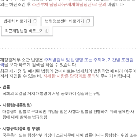
의는 하단조건 후
소관부처 담당과(규제개혁담당관)로 문의
바랍니다.
법제처 바로가기
법령정보센터 바로가기
최근개정법령 바로보기
재정경제부 소관 법령은
주제별검색 및 법령명 또는 주제어, 기간별 조건검
색
을 보다 빠르게 검색을 하실 수 있습니다.
최근 제개정 및 폐지된 법령의 업데이트는 법제처의 법령작업에 따라 이루어
져서 지연될 수 있는 바,
자세한 사항은 담당과로 문의
해 주시기 바랍니다.
법률
국회의 의결을 거쳐 대통령이 서명 공포하여 성립하는 규범
시행령(대통령령)
대통령이 법률로 구체적인 위임을 받은 사항과 법률을 진행하기 위해 필요한 사
항에 대해 발하는 법규명령
시행규칙(총리령 부령)
국무총리 또는 행정각부 의장이 소관사무에 대해 법률이나 대통령령의 위임 또는