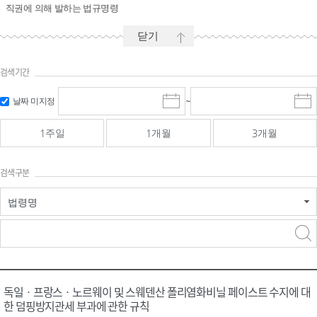
직권에 의해 발하는 법규명령
닫기
검색기간
시작일 입
마감일 입
날짜 미지정
~
시
마
력 및 선택
력 및 선택
작
감
일
일
1주일
1개월
3개월
선
선
택
택
달
달
검색구분
력
력
법령명
검색
검색
어 입력
구분 선택
독일ㆍ프랑스ㆍ노르웨이 및 스웨덴산 폴리염화비닐 페이스트 수지에 대
한 덤핑방지관세 부과에 관한 규칙