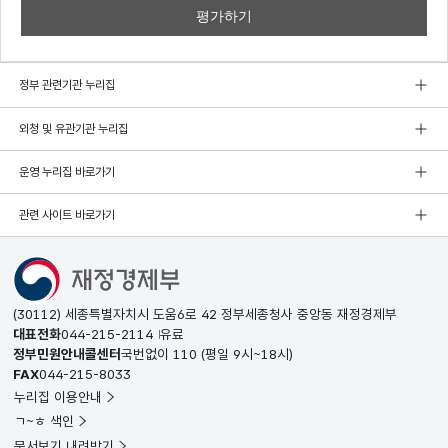
정부 관련기관 누리집
외청 및 유관기관 누리집
운영 누리집 바로가기
관련 사이트 바로가기
(30112) 세종특별자치시 도움6로 42 정부세종청사 중앙동 재정경제부
대표전화
044-215-2114
유료
정부민원안내콜센터
국번없이
110
(평일 9시~18시)
FAX
044-215-8033
누리집 이용안내
ㄱ~ㅎ 색인
문서보기 내려받기