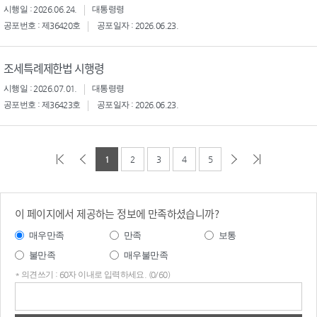
시행일 : 2026.06.24.
대통령령
공포번호 : 제36420호
공포일자 : 2026.06.23.
조세특례제한법 시행령
시행일 : 2026.07.01.
대통령령
공포번호 : 제36423호
공포일자 : 2026.06.23.
1
2
3
4
5
이 페이지에서 제공하는 정보에 만족하셨습니까?
매우만족
만족
보통
불만족
매우불만족
* 의견쓰기 : 60자 이내로 입력하세요. (0/60)
의견
쓰기