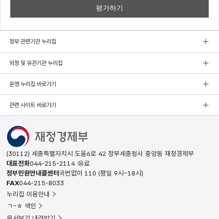
정부 관련기관 누리집
외청 및 유관기관 누리집
운영 누리집 바로가기
관련 사이트 바로가기
(30112) 세종특별자치시 도움6로 42 정부세종청사 중앙동 재정경제부
대표전화
044-215-2114
유료
정부민원안내콜센터
국번없이
110
(평일 9시~18시)
FAX
044-215-8033
누리집 이용안내
ㄱ~ㅎ 색인
문서보기 내려받기