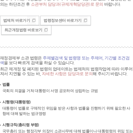
의는 하단조건 후
소관부처 담당과(규제개혁담당관)로 문의
바랍니다.
법제처 바로가기
법령정보센터 바로가기
최근개정법령 바로보기
재정경제부 소관 법령은
주제별검색 및 법령명 또는 주제어, 기간별 조건검
색
을 보다 빠르게 검색을 하실 수 있습니다.
최근 제개정 및 폐지된 법령의 업데이트는 법제처의 법령작업에 따라 이루어
져서 지연될 수 있는 바,
자세한 사항은 담당과로 문의
해 주시기 바랍니다.
법률
국회의 의결을 거쳐 대통령이 서명 공포하여 성립하는 규범
시행령(대통령령)
대통령이 법률로 구체적인 위임을 받은 사항과 법률을 진행하기 위해 필요한 사
항에 대해 발하는 법규명령
시행규칙(총리령 부령)
국무총리 또는 행정각부 의장이 소관사무에 대해 법률이나 대통령령의 위임 또는