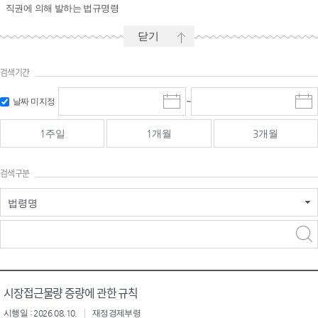
직권에 의해 발하는 법규명령
닫기
검색기간
시작일 입
마감일 입
날짜 미지정
~
시
마
력 및 선택
력 및 선택
작
감
일
일
1주일
1개월
3개월
선
선
택
택
달
달
검색구분
력
력
법령명
검색
검색
어 입력
구분 선택
시장접근물량 증량에 관한 규칙
시행일 : 2026.08.10.
재정경제부령