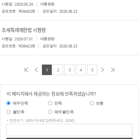
시행일 : 2026.06.24.
대통령령
공포번호 : 제36420호
공포일자 : 2026.06.23.
조세특례제한법 시행령
시행일 : 2026.07.01.
대통령령
공포번호 : 제36423호
공포일자 : 2026.06.23.
1
2
3
4
5
이 페이지에서 제공하는 정보에 만족하셨습니까?
매우만족
만족
보통
불만족
매우불만족
* 의견쓰기 : 60자 이내로 입력하세요. (0/60)
의견
쓰기