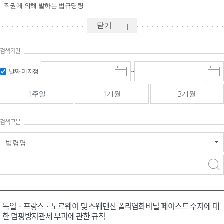
직권에 의해 발하는 법규명령
닫기
검색기간
시작일 입
마감일 입
날짜 미지정
~
시
마
력 및 선택
력 및 선택
작
감
일
일
1주일
1개월
3개월
선
선
택
택
달
달
검색구분
력
력
법령명
검색
검색
어 입력
구분 선택
독일ㆍ프랑스ㆍ노르웨이 및 스웨덴산 폴리염화비닐 페이스트 수지에 대
한 덤핑방지관세 부과에 관한 규칙