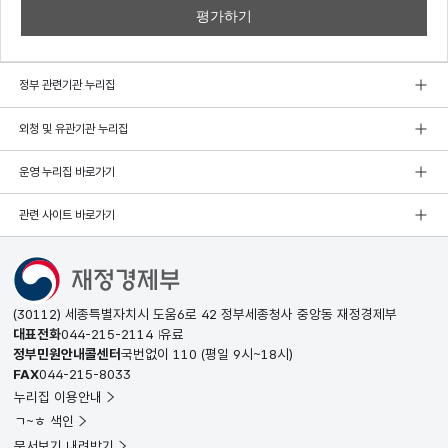
정부 관련기관 누리집
외청 및 유관기관 누리집
운영 누리집 바로가기
관련 사이트 바로가기
(30112) 세종특별자치시 도움6로 42 정부세종청사 중앙동 재정경제부
대표전화
044-215-2114
유료
정부민원안내콜센터
국번없이
110
(평일 9시~18시)
FAX
044-215-8033
누리집 이용안내
ㄱ~ㅎ 색인
문서보기 내려받기