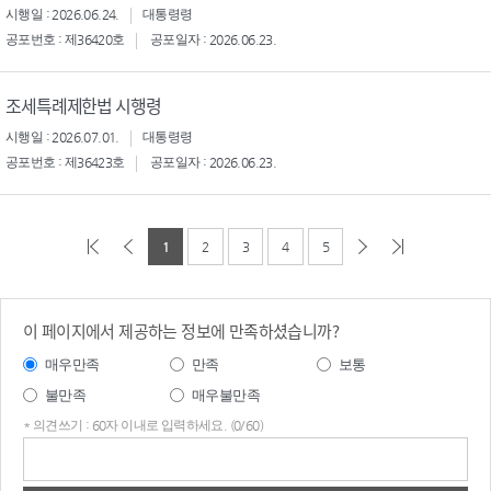
시행일 : 2026.06.24.
대통령령
공포번호 : 제36420호
공포일자 : 2026.06.23.
조세특례제한법 시행령
시행일 : 2026.07.01.
대통령령
공포번호 : 제36423호
공포일자 : 2026.06.23.
1
2
3
4
5
이 페이지에서 제공하는 정보에 만족하셨습니까?
매우만족
만족
보통
불만족
매우불만족
* 의견쓰기 : 60자 이내로 입력하세요. (0/60)
의견
쓰기