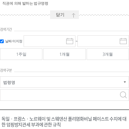
직권에 의해 발하는 법규명령
닫기
검색기간
시작일 입
마감일 입
날짜 미지정
~
시
마
력 및 선택
력 및 선택
작
감
일
일
1주일
1개월
3개월
선
선
택
택
달
달
검색구분
력
력
법령명
검색
검색
어 입력
구분 선택
독일ㆍ프랑스ㆍ노르웨이 및 스웨덴산 폴리염화비닐 페이스트 수지에 대
한 덤핑방지관세 부과에 관한 규칙