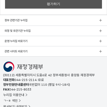
정부 관련기관 누리집
외청 및 유관기관 누리집
운영 누리집 바로가기
관련 사이트 바로가기
(30112) 세종특별자치시 도움6로 42 정부세종청사 중앙동 재정경제부
대표전화
044-215-2114
유료
정부민원안내콜센터
국번없이
110
(평일 9시~18시)
FAX
044-215-8033
누리집 이용안내
ㄱ~ㅎ 색인
문서보기 내려받기