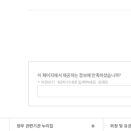
이 페이지에서 제공하는 정보에 만족하셨습니까?
* 의견쓰기 : 60자 이내로 입력하세요. (0/60)
의견쓰기
정부 관련기관 누리집
외청 및 유