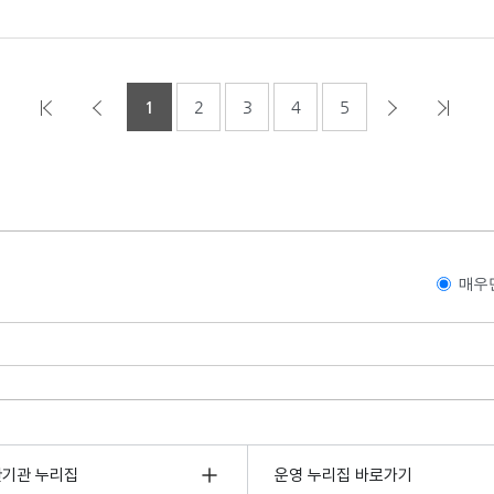
1
2
3
4
5
매우
관기관 누리집
운영 누리집 바로가기