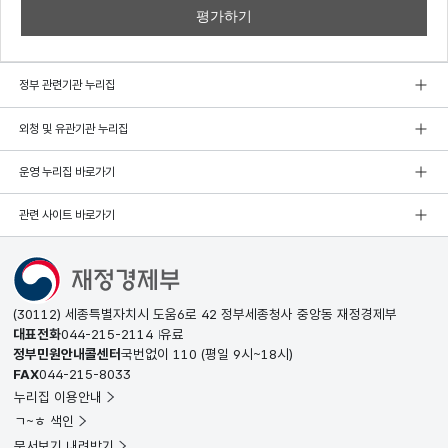
정부 관련기관 누리집
외청 및 유관기관 누리집
운영 누리집 바로가기
관련 사이트 바로가기
(30112) 세종특별자치시 도움6로 42 정부세종청사 중앙동 재정경제부
대표전화
044-215-2114
유료
정부민원안내콜센터
국번없이
110
(평일 9시~18시)
FAX
044-215-8033
누리집 이용안내
ㄱ~ㅎ 색인
문서보기 내려받기