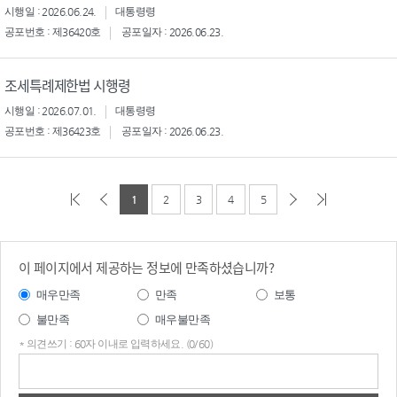
시행일 : 2026.06.24.
대통령령
공포번호 : 제36420호
공포일자 : 2026.06.23.
조세특례제한법 시행령
시행일 : 2026.07.01.
대통령령
공포번호 : 제36423호
공포일자 : 2026.06.23.
1
2
3
4
5
이 페이지에서 제공하는 정보에 만족하셨습니까?
매우만족
만족
보통
불만족
매우불만족
* 의견쓰기 : 60자 이내로 입력하세요. (0/60)
의견
쓰기