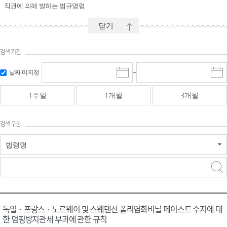
직권에 의해 발하는 법규명령
닫기
검색기간
시작일 입
마감일 입
날짜 미지정
~
시
마
력 및 선택
력 및 선택
작
감
일
일
1주일
1개월
3개월
선
선
택
택
달
달
검색구분
력
력
법령명
검색
검색
어 입력
구분 선택
독일ㆍ프랑스ㆍ노르웨이 및 스웨덴산 폴리염화비닐 페이스트 수지에 대
한 덤핑방지관세 부과에 관한 규칙