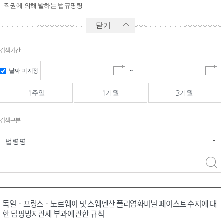
직권에 의해 발하는 법규명령
닫기
검색기간
시작일 입
마감일 입
날짜 미지정
~
시
마
력 및 선택
력 및 선택
작
감
일
일
1주일
1개월
3개월
선
선
택
택
달
달
검색구분
력
력
법령명
검색
검색
어 입력
구분 선택
독일ㆍ프랑스ㆍ노르웨이 및 스웨덴산 폴리염화비닐 페이스트 수지에 대
한 덤핑방지관세 부과에 관한 규칙