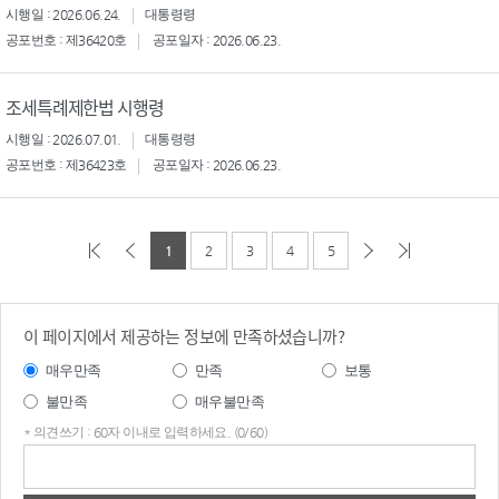
시행일 : 2026.06.24.
대통령령
공포번호 : 제36420호
공포일자 : 2026.06.23.
조세특례제한법 시행령
시행일 : 2026.07.01.
대통령령
공포번호 : 제36423호
공포일자 : 2026.06.23.
1
2
3
4
5
이 페이지에서 제공하는 정보에 만족하셨습니까?
매우만족
만족
보통
불만족
매우불만족
* 의견쓰기 : 60자 이내로 입력하세요. (0/60)
의견
쓰기