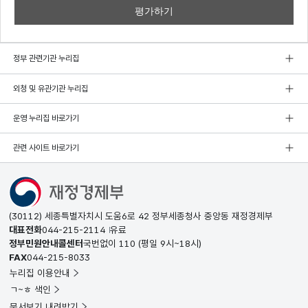
정부 관련기관 누리집
외청 및 유관기관 누리집
운영 누리집 바로가기
관련 사이트 바로가기
(30112) 세종특별자치시 도움6로 42 정부세종청사 중앙동 재정경제부
대표전화
044-215-2114
유료
정부민원안내콜센터
국번없이
110
(평일 9시~18시)
FAX
044-215-8033
누리집 이용안내
ㄱ~ㅎ 색인
문서보기 내려받기