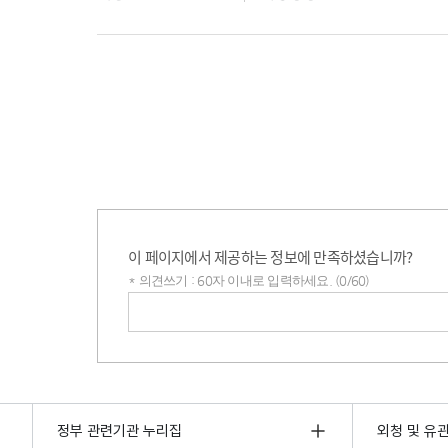
이 페이지에서 제공하는 정보에 만족하셨습니까?
* 의견쓰기 : 60자 이내로 입력하세요. (0/60)
의견쓰기
정부 관련기관 누리집
외청 및 유