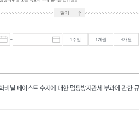
닫기
~
1주일
1개월
3개월
시
마
작
감
일
일
선
선
택
택
달
달
력
력
비닐 페이스트 수지에 대한 덤핑방지관세 부과에 관한 