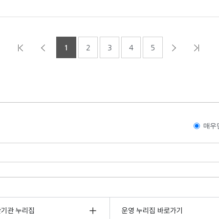
1
2
3
4
5
매우
관기관 누리집
운영 누리집 바로가기