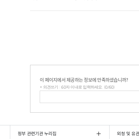
이 페이지에서 제공하는 정보에 만족하셨습니까?
* 의견쓰기 : 60자 이내로 입력하세요. (0/60)
의견쓰기
정부 관련기관 누리집
외청 및 유