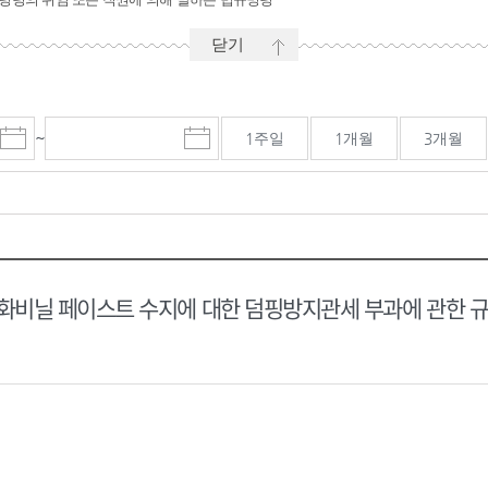
닫기
~
1주일
1개월
3개월
시
마
작
감
일
일
선
선
택
택
달
달
력
력
비닐 페이스트 수지에 대한 덤핑방지관세 부과에 관한 