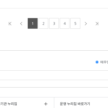
1
2
3
4
5
매우
관기관 누리집
운영 누리집 바로가기