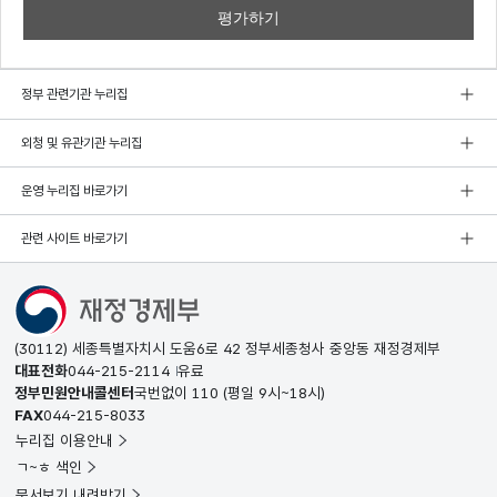
정부 관련기관 누리집
외청 및 유관기관 누리집
운영 누리집 바로가기
관련 사이트 바로가기
(30112) 세종특별자치시 도움6로 42 정부세종청사 중앙동 재정경제부
대표전화
044-215-2114
유료
정부민원안내콜센터
국번없이
110
(평일 9시~18시)
FAX
044-215-8033
누리집 이용안내
ㄱ~ㅎ 색인
문서보기 내려받기