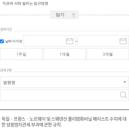
직권에 의해 발하는 법규명령
닫기
검색기간
시작일 입
마감일 입
날짜 미지정
~
시
마
력 및 선택
력 및 선택
작
감
일
일
1주일
1개월
3개월
선
선
택
택
달
달
검색구분
력
력
법령명
검색
검색
어 입력
구분 선택
독일ㆍ프랑스ㆍ노르웨이 및 스웨덴산 폴리염화비닐 페이스트 수지에 대
한 덤핑방지관세 부과에 관한 규칙