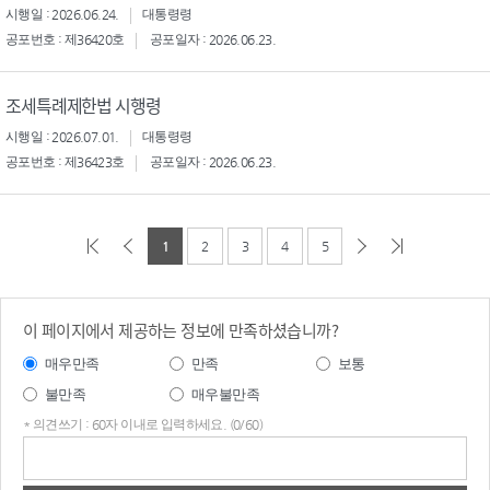
시행일 : 2026.06.24.
대통령령
공포번호 : 제36420호
공포일자 : 2026.06.23.
조세특례제한법 시행령
시행일 : 2026.07.01.
대통령령
공포번호 : 제36423호
공포일자 : 2026.06.23.
1
2
3
4
5
이 페이지에서 제공하는 정보에 만족하셨습니까?
매우만족
만족
보통
불만족
매우불만족
* 의견쓰기 : 60자 이내로 입력하세요. (0/60)
의견
쓰기