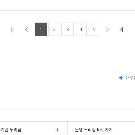
1
2
3
4
5
매우
관기관 누리집
운영 누리집 바로가기