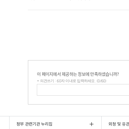
이 페이지에서 제공하는 정보에 만족하셨습니까?
* 의견쓰기 : 60자 이내로 입력하세요. (0/60)
의견쓰기
정부 관련기관 누리집
외청 및 유