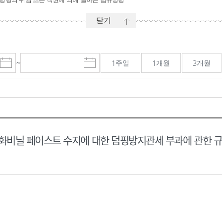
닫기
~
1주일
1개월
3개월
시
마
작
감
일
일
선
선
택
택
달
달
력
력
비닐 페이스트 수지에 대한 덤핑방지관세 부과에 관한 