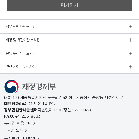
정부 관련기관 누리집
외청 및 유관기관 누리집
운영 누리집 바로가기
관련 사이트 바로가기
(30112) 세종특별자치시 도움6로 42 정부세종청사 중앙동 재정경제부
대표전화
044-215-2114
유료
정부민원안내콜센터
국번없이
110
(평일 9시~18시)
FAX
044-215-8033
누리집 이용안내
ㄱ~ㅎ 색인
문서보기 내려받기