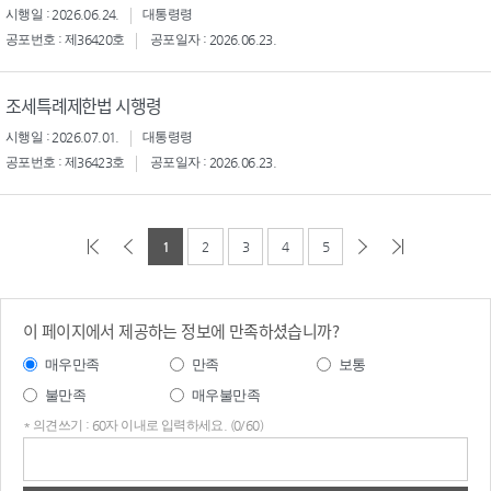
시행일 : 2026.06.24.
대통령령
공포번호 : 제36420호
공포일자 : 2026.06.23.
조세특례제한법 시행령
시행일 : 2026.07.01.
대통령령
공포번호 : 제36423호
공포일자 : 2026.06.23.
1
2
3
4
5
이 페이지에서 제공하는 정보에 만족하셨습니까?
매우만족
만족
보통
불만족
매우불만족
* 의견쓰기 : 60자 이내로 입력하세요. (0/60)
의견
쓰기