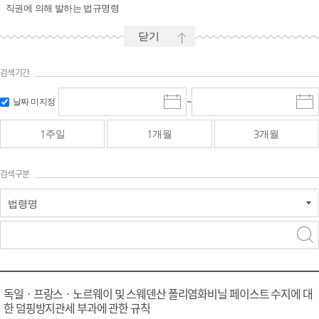
직권에 의해 발하는 법규명령
닫기
검색기간
시작일 입
마감일 입
날짜 미지정
~
시
마
력 및 선택
력 및 선택
작
감
일
일
1주일
1개월
3개월
선
선
택
택
달
달
검색구분
력
력
법령명
검색
검색
어 입력
구분 선택
독일ㆍ프랑스ㆍ노르웨이 및 스웨덴산 폴리염화비닐 페이스트 수지에 대
한 덤핑방지관세 부과에 관한 규칙