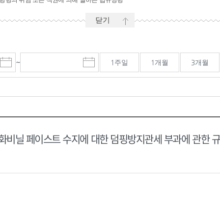
닫기
~
1주일
1개월
3개월
시
마
작
감
일
일
선
선
택
택
달
달
력
력
비닐 페이스트 수지에 대한 덤핑방지관세 부과에 관한 