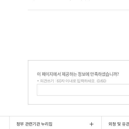
이 페이지에서 제공하는 정보에 만족하셨습니까?
* 의견쓰기 : 60자 이내로 입력하세요. (0/60)
의견쓰기
정부 관련기관 누리집
외청 및 유