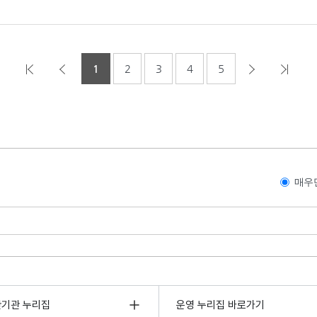
1
2
3
4
5
매우
관기관 누리집
운영 누리집 바로가기