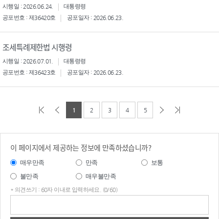
시행일 : 2026.06.24.
대통령령
공포번호 : 제36420호
공포일자 : 2026.06.23.
조세특례제한법 시행령
시행일 : 2026.07.01.
대통령령
공포번호 : 제36423호
공포일자 : 2026.06.23.
1
2
3
4
5
이 페이지에서 제공하는 정보에 만족하셨습니까?
매우만족
만족
보통
불만족
매우불만족
* 의견쓰기 : 60자 이내로 입력하세요. (0/60)
의견
쓰기