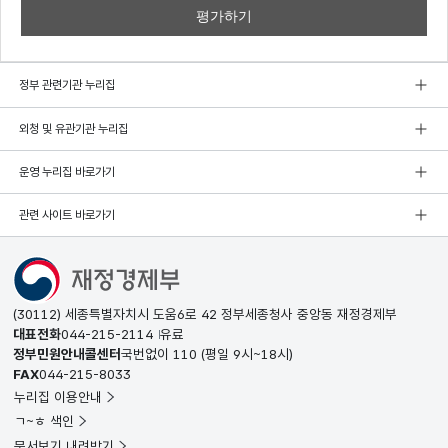
정부 관련기관 누리집
외청 및 유관기관 누리집
운영 누리집 바로가기
관련 사이트 바로가기
(30112) 세종특별자치시 도움6로 42 정부세종청사 중앙동 재정경제부
대표전화
044-215-2114
유료
정부민원안내콜센터
국번없이
110
(평일 9시~18시)
FAX
044-215-8033
누리집 이용안내
ㄱ~ㅎ 색인
문서보기 내려받기