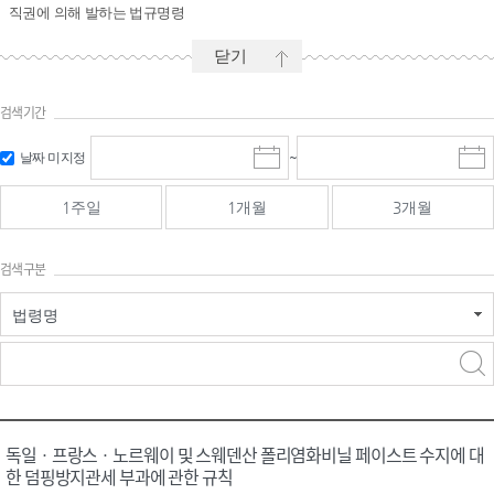
직권에 의해 발하는 법규명령
닫기
검색기간
시작일 입
마감일 입
날짜 미지정
~
시
마
력 및 선택
력 및 선택
작
감
일
일
1주일
1개월
3개월
선
선
택
택
달
달
검색구분
력
력
법령명
검색
검색
어 입력
구분 선택
독일ㆍ프랑스ㆍ노르웨이 및 스웨덴산 폴리염화비닐 페이스트 수지에 대
한 덤핑방지관세 부과에 관한 규칙