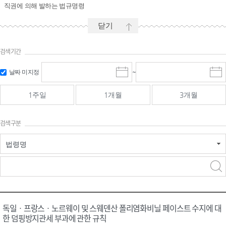
직권에 의해 발하는 법규명령
닫기
검색기간
시작일 입
마감일 입
날짜 미지정
~
시
마
력 및 선택
력 및 선택
작
감
일
일
1주일
1개월
3개월
선
선
택
택
달
달
검색구분
력
력
법령명
검색
검색
어 입력
구분 선택
독일ㆍ프랑스ㆍ노르웨이 및 스웨덴산 폴리염화비닐 페이스트 수지에 대
한 덤핑방지관세 부과에 관한 규칙