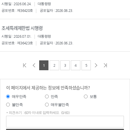
시행일 : 2026.06.24.
대통령령
공포번호 : 제36420호
공포일자 : 2026.06.23.
조세특례제한법 시행령
시행일 : 2026.07.01.
대통령령
공포번호 : 제36423호
공포일자 : 2026.06.23.
1
2
3
4
5
이 페이지에서 제공하는 정보에 만족하셨습니까?
매우만족
만족
보통
불만족
매우불만족
* 의견쓰기 : 60자 이내로 입력하세요. (0/60)
의견
쓰기