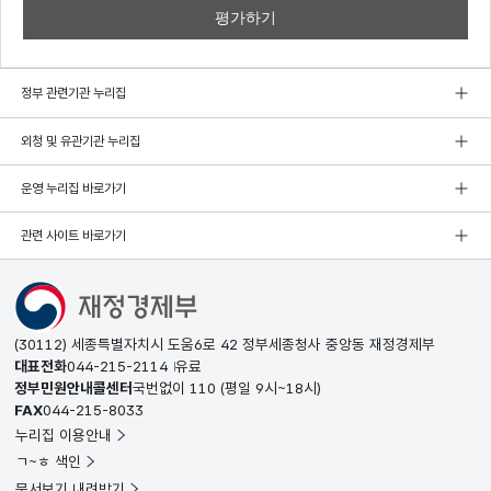
정부 관련기관 누리집
외청 및 유관기관 누리집
운영 누리집 바로가기
관련 사이트 바로가기
(30112) 세종특별자치시 도움6로 42 정부세종청사 중앙동 재정경제부
대표전화
044-215-2114
유료
정부민원안내콜센터
국번없이
110
(평일 9시~18시)
FAX
044-215-8033
누리집 이용안내
ㄱ~ㅎ 색인
문서보기 내려받기