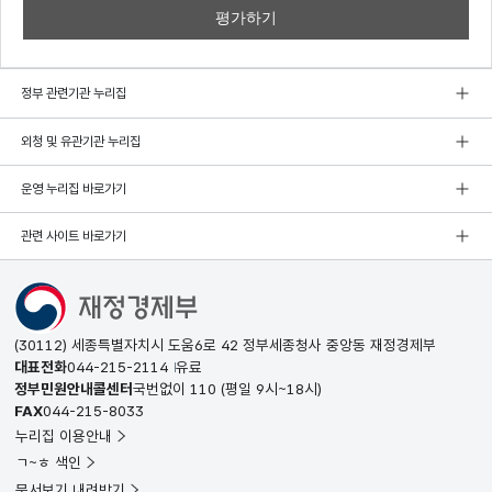
정부 관련기관 누리집
외청 및 유관기관 누리집
운영 누리집 바로가기
관련 사이트 바로가기
(30112) 세종특별자치시 도움6로 42 정부세종청사 중앙동 재정경제부
대표전화
044-215-2114
유료
정부민원안내콜센터
국번없이
110
(평일 9시~18시)
FAX
044-215-8033
누리집 이용안내
ㄱ~ㅎ 색인
문서보기 내려받기