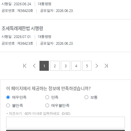
시행일 : 2026.06.24.
대통령령
공포번호 : 제36420호
공포일자 : 2026.06.23.
조세특례제한법 시행령
시행일 : 2026.07.01.
대통령령
공포번호 : 제36423호
공포일자 : 2026.06.23.
1
2
3
4
5
이 페이지에서 제공하는 정보에 만족하셨습니까?
매우만족
만족
보통
불만족
매우불만족
* 의견쓰기 : 60자 이내로 입력하세요. (0/60)
의견
쓰기