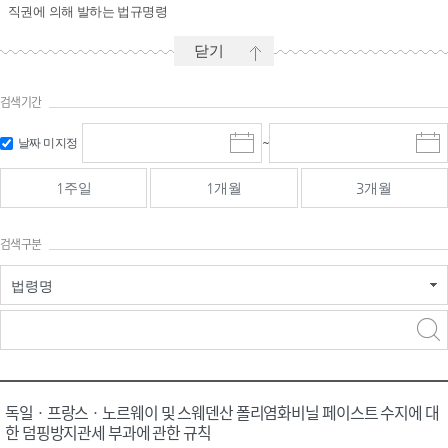
직권에 의해 발하는 법규명령
닫기
검색기간
시작일 입
마감일 입
날짜 미지정
~
시
마
력 및 선택
력 및 선택
작
감
일
일
1주일
1개월
3개월
선
선
택
택
달
달
검색구분
력
력
법령명
검색
검색
어 입력
구분 선택
독일ㆍ프랑스ㆍ노르웨이 및 스웨덴산 폴리염화비닐 페이스트 수지에 대
한 덤핑방지관세 부과에 관한 규칙